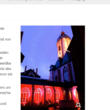
nde
rat von
boden
ie
Gewölbe
rls des
evor sie
ters um
nreiche
 und