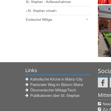
St. Stephan - Außenaufnahmen
>St. Stephan virtuell<
Erzbischof Willigis
Soci
Links
Katholische Kirche in Mainz-City
Pastoraler Weg im Bistum Mainz
Ökumenischer MittagsTisch
Mitte
Publikationen über St. Stephan
Newsl
Zur 