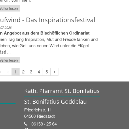
eiter lesen
ufwind - Das Inspirationsfestival
.07.2026
in Angebot aus dem Bischöflichen Ordinariat
nen Tag lang Inspiration, Mut und Freude tanken und
leben, wie Gott uns neuen Wind unter die Flügel
äst! ...
eiter lesen
Erste
Vorherige
Nächste
1
2
3
4
5
Seite
Seite
Seite
Kath. Pfarramt St. Bonifatius
St. Bonifatius Goddelau
Friedrichstr. 11
64560
Riedstadt
06158 / 25 64