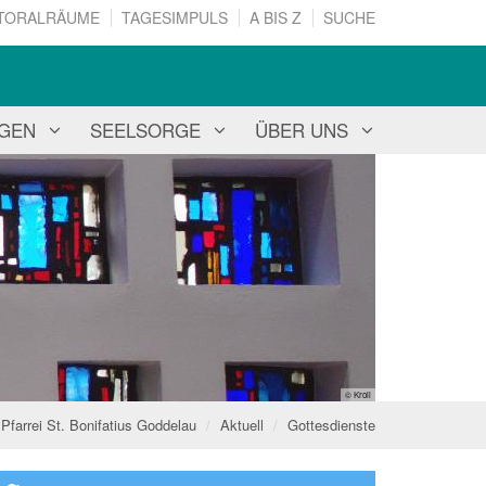
TORALRÄUME
TAGESIMPULS
A BIS Z
SUCHE
NGEN
SEELSORGE
ÜBER UNS
© Kroll
Pfarrei St. Bonifatius Goddelau
Aktuell
Gottesdienste