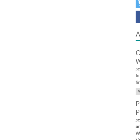
A
O
W
07
Im
fi
W
P
P
27
a
Wa
Vo