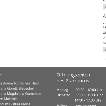
W
A
21
E
Ei
er
bl
W
n
Öffnungszeiten
des Pfarrbüros:
oralraum Nördliches Ried
Maria Goretti Biebesheim
Montag 09:00 - 12:00 Uhr
Maria Magdalena Gernsheim
Dienstag 11:00 - 12:00 Uhr
n Mainlinie
14:30 - 17:30 Uhr
nd im Bistum Mainz
Mittwoch geschlossen