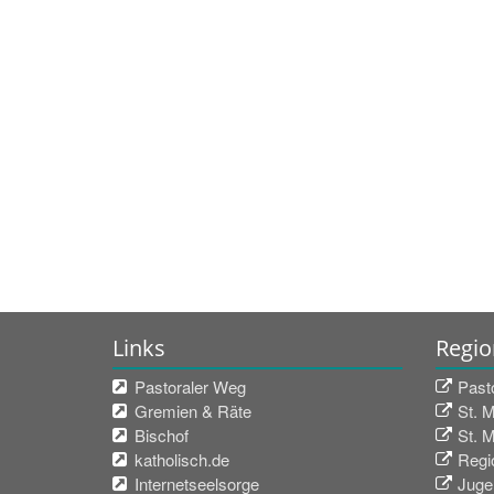
Links
Regio
Pastoraler Weg
Past
Gremien & Räte
St. 
Bischof
St. 
katholisch.de
Regio
Internetseelsorge
Juge