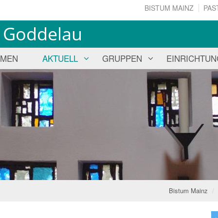
BISTUM MAINZ
PAS
us Goddelau
MMEN
AKTUELL
GRUPPEN
EINRICHTU
Bistum Mainz