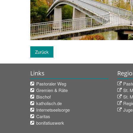
Zurück
Links
Regio
Pastoraler Weg
Past
Gremien & Räte
St. 
Bischof
St. 
katholisch.de
Regio
Internetseelsorge
Juge
Caritas
bonifatiuswerk