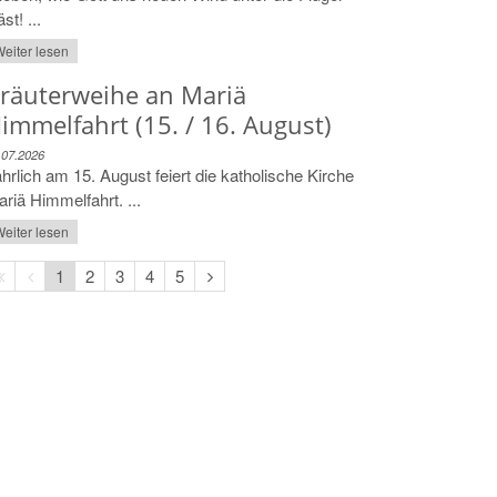
äst! ...
eiter lesen
räuterweihe an Mariä
immelfahrt (15. / 16. August)
.07.2026
hrlich am 15. August feiert die katholische Kirche
riä Himmelfahrt. ...
eiter lesen
Erste
Vorherige
Nächste
1
2
3
4
5
Seite
Seite
Seite