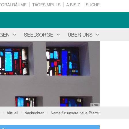
TORALRÄUME
TAGESIMPULS
A BIS Z
SUCHE
NGEN
SEELSORGE
ÜBER UNS
© Kroll
u
Aktuell
Nachrichten
Name für unsere neue Pfarrei