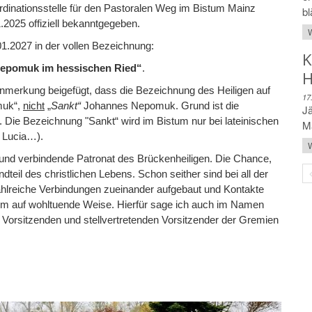
rdinationsstelle für den Pastoralen Weg im Bistum Mainz
bl
.2025 offiziell bekanntgegeben.
W
01.2027 in der vollen Bezeichnung:
K
Nepomuk im hessischen Ried“
.
H
 Anmerkung beigefügt, dass die Bezeichnung des Heiligen auf
17
uk“,
nicht
„
Sankt“
Johannes Nepomuk. Grund ist die
Jä
e Bezeichnung "Sankt“ wird im Bistum nur bei lateinischen
Ma
, Lucia…).
W
 und verbindende Patronat des Brückenheiligen. Die Chance,
dteil des christlichen Lebens. Schon seither sind bei all der
hlreiche Verbindungen zueinander aufgebaut und Kontakte
um auf wohltuende Weise. Hierfür sage ich auch im Namen
orsitzenden und stellvertretenden Vorsitzender der Gremien