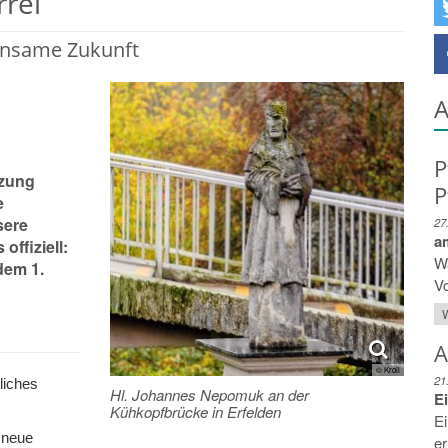
rei
einsame Zukunft
A
P
tzung
P
e
sere
27
a
offiziell:
Wa
dem 1.
Vo
W
A
© Kroll
21
liches
Hl. Johannes Nepomuk an der
E
Kühkopfbrücke in Erfelden
Ei
 neue
er