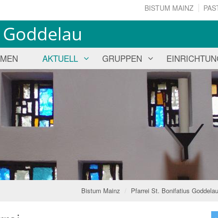
BISTUM MAINZ
PAS
us Goddelau
MMEN
AKTUELL
GRUPPEN
EINRICHTU
Bistum Mainz
Pfarrei St. Bonifatius Goddela