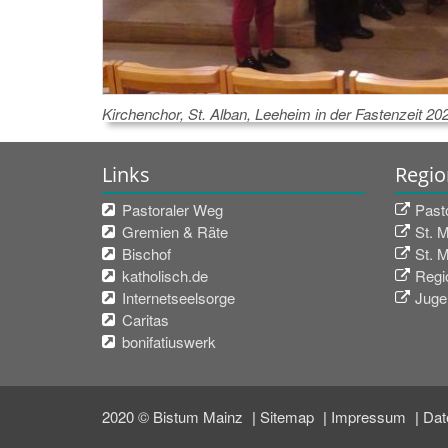
Kirchenchor, St. Alban, Leeheim in der Fastenzeit 20
Links
Regio
Pastoraler Weg
Past
Gremien & Räte
St. 
Bischof
St. 
katholisch.de
Regio
Internetseelsorge
Juge
Caritas
bonifatiuswerk
2020 © Bistum Mainz
Sitemap
Impressum
Dat