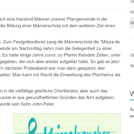
G
K
ich eine Handvoll Männer unserer Pfarrgemeinde in der
M
ie Bildung einer Männerschola mit dem weiteren Ziel einen
. Zum Festgottesdienst sang die Männerschola die "Missa de
inde am Nachmittag nahm man die Gelegenheit zu einer
s hatte einige Jahre zuvor, zu Pfarrer Keindels Zeiten, unter
G
egeben, der sich aber wieder aufgelöst hatte. So gab es jetzt
R
Beim nächsten Probeabend war man dann gespannt, wer
hatten. Man kann mit Recht die Einweihung des Pfarrheims als
 in die vielfältige geistliche Chorliteratur, aber auch das
W
musste er aus gesundheitlichen Gründen das Amt aufgeben;
wurde sein Sohn John-Peter.
Au
we