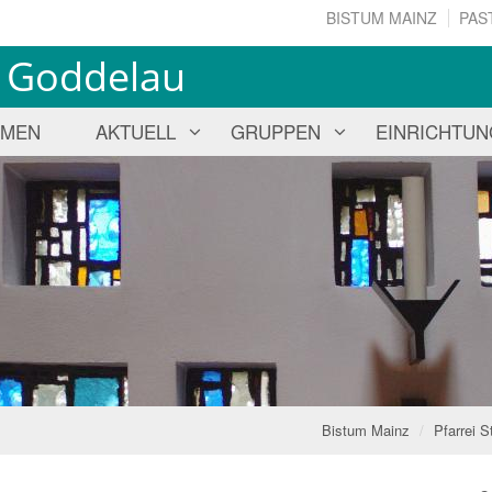
BISTUM MAINZ
PAS
us Goddelau
MMEN
AKTUELL
GRUPPEN
EINRICHTU
Bistum Mainz
Pfarrei S