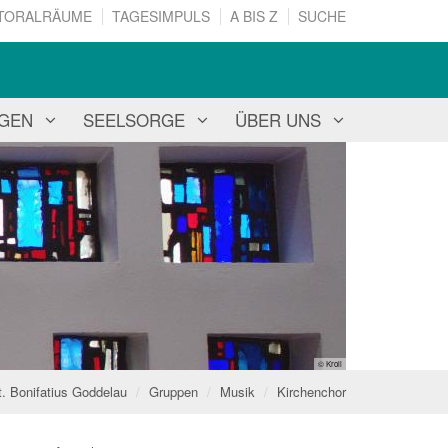
TORALRÄUME
TAGESIMPULS
A BIS Z
SUCHE
NGEN
SEELSORGE
ÜBER UNS
© Kroll
t. Bonifatius Goddelau
Gruppen
Musik
Kirchenchor