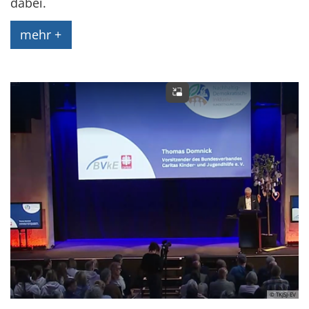
dabei.
mehr +
© TKJSJ-EV