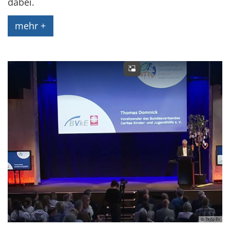
dabei.
mehr +
© TKJSJ-EV