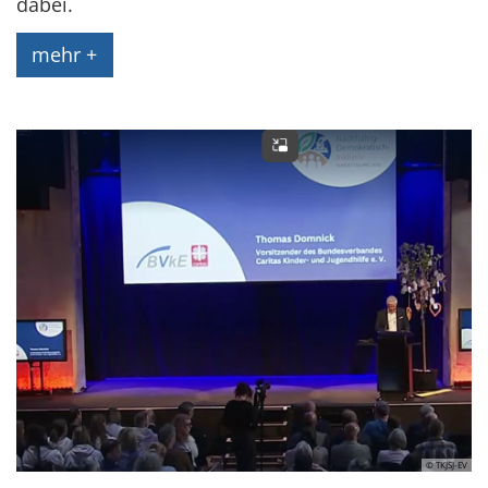
dabei.
mehr +
© TKJSJ-EV