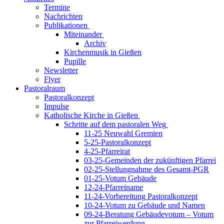
Termine
Nachrichten
Publikationen
Miteinander
Archiv
Kirchenmusik in Gießen
Pupille
Newsletter
Flyer
Pastoralraum
Pastoralkonzept
Impulse
Katholische Kirche in Gießen
Schritte auf dem pastoralen Weg
11-25 Neuwahl Gremien
5-25-Pastoralkonzept
4-25-Pfarreirat
03-25-Gemeinden der zukünftigen Pfarrei
02-25-Stellungnahme des Gesamt-PGR
01-25-Votum Gebäude
12-24-Pfarreiname
11-24-Vorbereitung Pastoralkonzept
10-24-Votum zu Gebäude und Namen
09-24-Beratung Gebäudevotum – Votum
zur Pfarreiwerdung