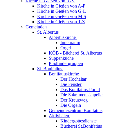
Kirche in Gießen von A-Z
Kirche in Gießen von A-F
Kirche in Gießen von G-L
Kirche in Gießen von M-S
Kirche in Gießen von T-Z
Gemeinden
St. Albertus
Albertuskirche
Innenraum
Orgel
KÖB - Bücherei St. Albertus
Suppenküche
Pfadfindergruppen
St. Bonifatius
Bonifatiuskirche
Der Hochaltar
Die Fenster
Das Bonifatius-Portal
Die Sakramentskapelle
Der Kreuzweg
Die Orgeln
Gemeindezentrum Bonifatius
Aktivitäten
Kindergottesdienste
Bücherei St.Bonifatius