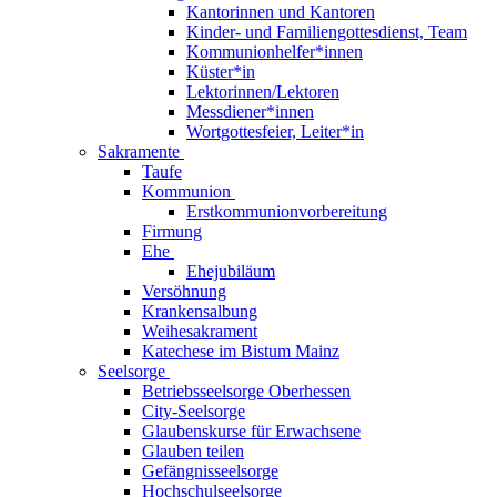
Kantorinnen und Kantoren
Kinder- und Familiengottesdienst, Team
Kommunionhelfer*innen
Küster*in
Lektorinnen/Lektoren
Messdiener*innen
Wortgottesfeier, Leiter*in
Sakramente
Taufe
Kommunion
Erstkommunionvorbereitung
Firmung
Ehe
Ehejubiläum
Versöhnung
Krankensalbung
Weihesakrament
Katechese im Bistum Mainz
Seelsorge
Betriebsseelsorge Oberhessen
City-Seelsorge
Glaubenskurse für Erwachsene
Glauben teilen
Gefängnisseelsorge
Hochschulseelsorge