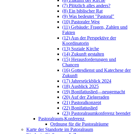
(6) Zukunft der Kirche
(7) Plötzlich alles anders?
(8) Ein biblischer Rat
(9) Was bedeutet "Pastoral"
(10) Pastoraler Weg
(11) Gebäude: Fragen, Zahlen und
Fakten
(12) Aus der Perspektive der
Koordinatorin
(13) Soziale Kirche
(14) Zukunft gestalten
(15) Herausforderungen und
Chancen
(16) Gottesdienst und Katechese der
Zukunft
(17) Jahresrückblick 2024
(18) Ausblick 2025
(19) Bonifatiuslied—neugemacht
(20) Auf der Zielgeraden
(21) Pastoralkonzept
(22) Bonifatiuslied
(23) Pastoralraumkonferenz beendet
Pastoralraum-Konferenz
Ordnung für die Pastoralräume
Karte der Standorte im Patoralraum