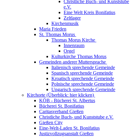
Christliche Buch- und Kunststube
e.V.
Eine Welt Kreis Bonifatius
Zeltlager
Kirchenmusik
Maria Frieden
St. Thomas Morus
Thomas Morus Kirche
Innenraum
Orgel
Kulturkirche Thomas Morus
Gemeinden anderer Muttersprache
Italienisch sprechende Gemeinde
Spanisch sprechende Gemeinde
Kroatisch sprechende Gemeinde
Polnische sprechende Gemeinde
Ungarisch sprechende Gemeinde
Kirchorte (Überblick: hier klicken)
KÖB - Bücherei St. Albertus
Bücherei St. Bonifatius
Caritasverband Gießen
Christliche Buch- und Kunststube e.V.
Gießen City
Eine-Welt-Laden St. Bonifatius
Justizvollzugsanstalt Gießen