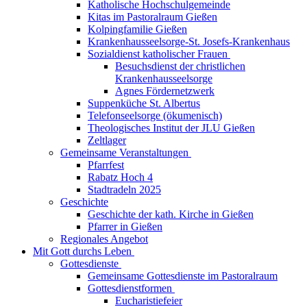
Katholische Hochschulgemeinde
Kitas im Pastoralraum Gießen
Kolpingfamilie Gießen
Krankenhausseelsorge-St. Josefs-Krankenhaus
Sozialdienst katholischer Frauen
Besuchsdienst der christlichen
Krankenhausseelsorge
Agnes Fördernetzwerk
Suppenküche St. Albertus
Telefonseelsorge (ökumenisch)
Theologisches Institut der JLU Gießen
Zeltlager
Gemeinsame Veranstaltungen
Pfarrfest
Rabatz Hoch 4
Stadtradeln 2025
Geschichte
Geschichte der kath. Kirche in Gießen
Pfarrer in Gießen
Regionales Angebot
Mit Gott durchs Leben
Gottesdienste
Gemeinsame Gottesdienste im Pastoralraum
Gottesdienstformen
Eucharistiefeier