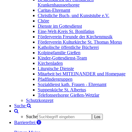
Krankenhausseelsorge
Caritas-Ehrenamt
Christliche Buch- und Kunststube e.V.
Chöre
Dienste im Gottesdienst
Eine-Welt-Kreis St. Bonifatius
Förderverein Freunde der Kirchenmusik
Förderverein Kulturkirche St. Thomas Morus
Katholische öffentliche Bücherei
Kolpingfamilie Gießen
Kinder-Gottesdienst-Team
Kirchenladen
Liturgische Dienste
Mitarbeit bei MITEINANDER und Homepage
Pfadfindergruppen
Sozialdienst kath. Frauen - Ehrenamt
Suppenküche St. Albertus
Telefonseelsorge Gießen-Wetzlar
Schutzkonzept
Suche
Suche
Los
Barrierefrei