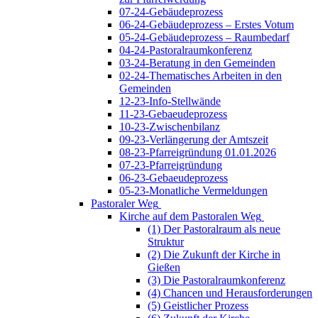
07-24-Gebäudeprozess
06-24-Gebäudeprozess – Erstes Votum
05-24-Gebäudeprozess – Raumbedarf
04-24-Pastoralraumkonferenz
03-24-Beratung in den Gemeinden
02-24-Thematisches Arbeiten in den
Gemeinden
12-23-Info-Stellwände
11-23-Gebaeudeprozess
10-23-Zwischenbilanz
09-23-Verlängerung der Amtszeit
08-23-Pfarreigründung 01.01.2026
07-23-Pfarreigründung
06-23-Gebaeudeprozess
05-23-Monatliche Vermeldungen
Pastoraler Weg
Kirche auf dem Pastoralen Weg
(1) Der Pastoralraum als neue
Struktur
(2) Die Zukunft der Kirche in
Gießen
(3) Die Pastoralraumkonferenz
(4) Chancen und Herausforderungen
(5) Geistlicher Prozess