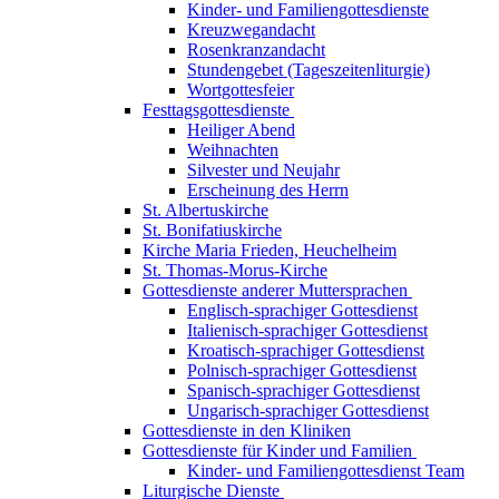
Kinder- und Familiengottesdienste
Kreuzwegandacht
Rosenkranzandacht
Stundengebet (Tageszeitenliturgie)
Wortgottesfeier
Festtagsgottesdienste
Heiliger Abend
Weihnachten
Silvester und Neujahr
Erscheinung des Herrn
St. Albertuskirche
St. Bonifatiuskirche
Kirche Maria Frieden, Heuchelheim
St. Thomas-Morus-Kirche
Gottesdienste anderer Muttersprachen
Englisch-sprachiger Gottesdienst
Italienisch-sprachiger Gottesdienst
Kroatisch-sprachiger Gottesdienst
Polnisch-sprachiger Gottesdienst
Spanisch-sprachiger Gottesdienst
Ungarisch-sprachiger Gottesdienst
Gottesdienste in den Kliniken
Gottesdienste für Kinder und Familien
Kinder- und Familiengottesdienst Team
Liturgische Dienste