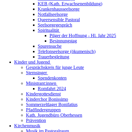
KEB (Kath. Erwachsenenbildung)
Krankenhausseelsorge
Notfallseelsorge
Queersensible Pastoral
Seelsorgegespräch
Spiritualität
Pilger der Hoffnung - Hl. Jahr 2025
Besinnungstag
Spurensuche
Telefonseelsorge (ökumenisch)
Trauerbegleitung
Kinder und Jugend
Gesprächskreis für junge Leute
Sternsinger
Spendenkonten
Ministrant:innen
Romfahrt 2024
Kindergottesdienst
Kinderchor Bonissimo
Sommerzeltlager Bonifatius
Pfadfindergruppen
Kath. Jugendbüro Oberhessen
Prävention
Kirchenmusik
Musik im Pastoralraum