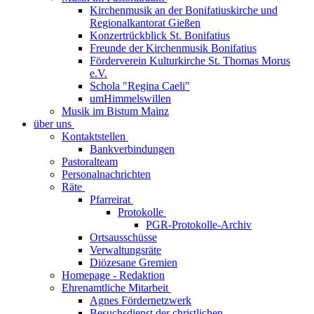
Kirchenmusik an der Bonifatiuskirche und
Regionalkantorat Gießen
Konzertrückblick St. Bonifatius
Freunde der Kirchenmusik Bonifatius
Förderverein Kulturkirche St. Thomas Morus
e.V.
Schola "Regina Caeli"
umHimmelswillen
Musik im Bistum Mainz
über uns
Kontaktstellen
Bankverbindungen
Pastoralteam
Personalnachrichten
Räte
Pfarreirat
Protokolle
PGR-Protokolle-Archiv
Ortsausschüsse
Verwaltungsräte
Diözesane Gremien
Homepage - Redaktion
Ehrenamtliche Mitarbeit
Agnes Fördernetzwerk
Besuchsdienst der christlichen