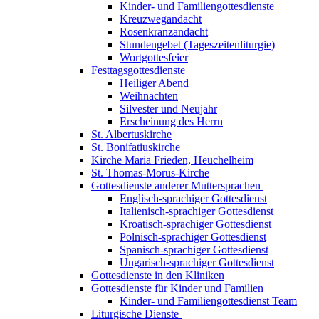
Kinder- und Familiengottesdienste
Kreuzwegandacht
Rosenkranzandacht
Stundengebet (Tageszeitenliturgie)
Wortgottesfeier
Festtagsgottesdienste
Heiliger Abend
Weihnachten
Silvester und Neujahr
Erscheinung des Herrn
St. Albertuskirche
St. Bonifatiuskirche
Kirche Maria Frieden, Heuchelheim
St. Thomas-Morus-Kirche
Gottesdienste anderer Muttersprachen
Englisch-sprachiger Gottesdienst
Italienisch-sprachiger Gottesdienst
Kroatisch-sprachiger Gottesdienst
Polnisch-sprachiger Gottesdienst
Spanisch-sprachiger Gottesdienst
Ungarisch-sprachiger Gottesdienst
Gottesdienste in den Kliniken
Gottesdienste für Kinder und Familien
Kinder- und Familiengottesdienst Team
Liturgische Dienste