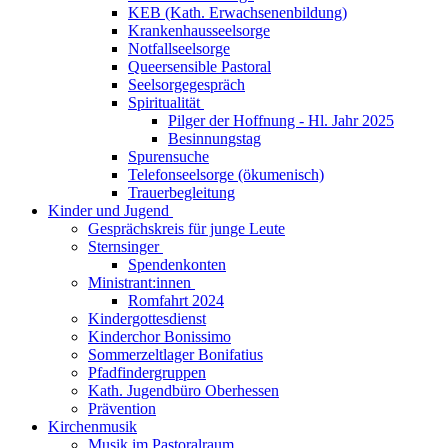
KEB (Kath. Erwachsenenbildung)
Krankenhausseelsorge
Notfallseelsorge
Queersensible Pastoral
Seelsorgegespräch
Spiritualität
Pilger der Hoffnung - Hl. Jahr 2025
Besinnungstag
Spurensuche
Telefonseelsorge (ökumenisch)
Trauerbegleitung
Kinder und Jugend
Gesprächskreis für junge Leute
Sternsinger
Spendenkonten
Ministrant:innen
Romfahrt 2024
Kindergottesdienst
Kinderchor Bonissimo
Sommerzeltlager Bonifatius
Pfadfindergruppen
Kath. Jugendbüro Oberhessen
Prävention
Kirchenmusik
Musik im Pastoralraum