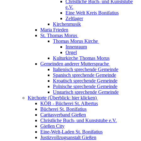
Christliche Buch- und Kunststube
e.V.
Eine Welt Kreis Bonifatius
Zeltlager
Kirchenmusik
Maria Frieden
St. Thomas Morus
Thomas Morus Kirche
Innenraum
Orgel
Kulturkirche Thomas Morus
Gemeinden anderer Muttersprache
Italienisch sprechende Gemeinde
Spanisch sprechende Gemeinde
Kroatisch sprechende Gemeinde
Polnische sprechende Gemeinde
Ungarisch sprechende Gemeinde
Kirchorte (Überblick: hier klicken)
KÖB - Bücherei St. Albertus
Bücherei St. Bonifatius
Caritasverband Gießen
Christliche Buch- und Kunststube e.V.
Gießen City
Eine-Welt-Laden St. Bonifatius
Justizvollzugsanstalt Gießen