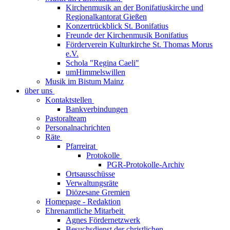
Kirchenmusik an der Bonifatiuskirche und
Regionalkantorat Gießen
Konzertrückblick St. Bonifatius
Freunde der Kirchenmusik Bonifatius
Förderverein Kulturkirche St. Thomas Morus
e.V.
Schola "Regina Caeli"
umHimmelswillen
Musik im Bistum Mainz
über uns
Kontaktstellen
Bankverbindungen
Pastoralteam
Personalnachrichten
Räte
Pfarreirat
Protokolle
PGR-Protokolle-Archiv
Ortsausschüsse
Verwaltungsräte
Diözesane Gremien
Homepage - Redaktion
Ehrenamtliche Mitarbeit
Agnes Fördernetzwerk
Besuchsdienst der christlichen