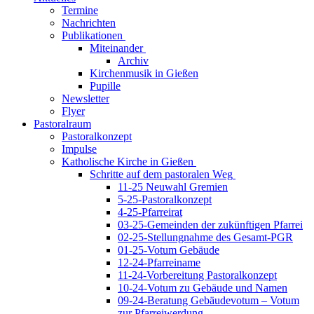
Termine
Nachrichten
Publikationen
Miteinander
Archiv
Kirchenmusik in Gießen
Pupille
Newsletter
Flyer
Pastoralraum
Pastoralkonzept
Impulse
Katholische Kirche in Gießen
Schritte auf dem pastoralen Weg
11-25 Neuwahl Gremien
5-25-Pastoralkonzept
4-25-Pfarreirat
03-25-Gemeinden der zukünftigen Pfarrei
02-25-Stellungnahme des Gesamt-PGR
01-25-Votum Gebäude
12-24-Pfarreiname
11-24-Vorbereitung Pastoralkonzept
10-24-Votum zu Gebäude und Namen
09-24-Beratung Gebäudevotum – Votum
zur Pfarreiwerdung