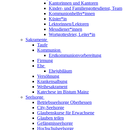
Kantorinnen und Kantoren
Kinder- und Familiengottesdienst, Team
Kommunionhelfer*innen
Küster*in
Lektorinnen/Lektoren
Messdiener*innen
Wortgottesfeier, Leiter*in
Sakramente
Taufe
Kommunion
Erstkommunionvorbereitung
Firmung
Ehe
Ehejubiläum
Versöhnung
Krankensalbung
Weihesakrament
Katechese im Bistum Mainz
Seelsorge
Betriebsseelsorge Oberhessen
City-Seelsorge
Glaubenskurse für Erwachsene
Glauben teilen
Gefängnisseelsorge
Hochschulseelsorge