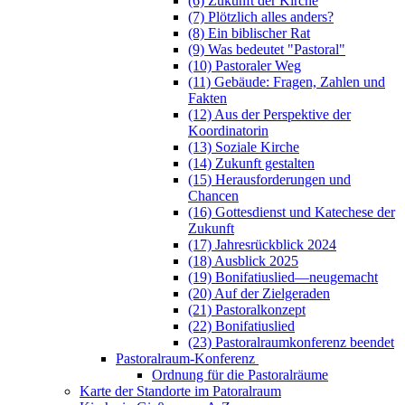
(6) Zukunft der Kirche
(7) Plötzlich alles anders?
(8) Ein biblischer Rat
(9) Was bedeutet "Pastoral"
(10) Pastoraler Weg
(11) Gebäude: Fragen, Zahlen und
Fakten
(12) Aus der Perspektive der
Koordinatorin
(13) Soziale Kirche
(14) Zukunft gestalten
(15) Herausforderungen und
Chancen
(16) Gottesdienst und Katechese der
Zukunft
(17) Jahresrückblick 2024
(18) Ausblick 2025
(19) Bonifatiuslied—neugemacht
(20) Auf der Zielgeraden
(21) Pastoralkonzept
(22) Bonifatiuslied
(23) Pastoralraumkonferenz beendet
Pastoralraum-Konferenz
Ordnung für die Pastoralräume
Karte der Standorte im Patoralraum