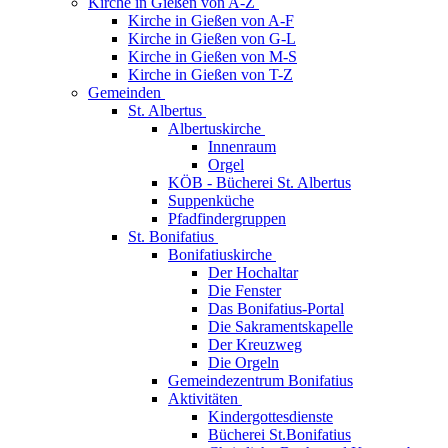
Kirche in Gießen von A-Z
Kirche in Gießen von A-F
Kirche in Gießen von G-L
Kirche in Gießen von M-S
Kirche in Gießen von T-Z
Gemeinden
St. Albertus
Albertuskirche
Innenraum
Orgel
KÖB - Bücherei St. Albertus
Suppenküche
Pfadfindergruppen
St. Bonifatius
Bonifatiuskirche
Der Hochaltar
Die Fenster
Das Bonifatius-Portal
Die Sakramentskapelle
Der Kreuzweg
Die Orgeln
Gemeindezentrum Bonifatius
Aktivitäten
Kindergottesdienste
Bücherei St.Bonifatius