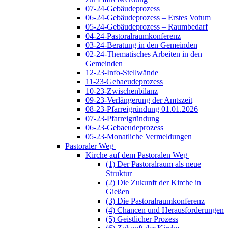
07-24-Gebäudeprozess
06-24-Gebäudeprozess – Erstes Votum
05-24-Gebäudeprozess – Raumbedarf
04-24-Pastoralraumkonferenz
03-24-Beratung in den Gemeinden
02-24-Thematisches Arbeiten in den
Gemeinden
12-23-Info-Stellwände
11-23-Gebaeudeprozess
10-23-Zwischenbilanz
09-23-Verlängerung der Amtszeit
08-23-Pfarreigründung 01.01.2026
07-23-Pfarreigründung
06-23-Gebaeudeprozess
05-23-Monatliche Vermeldungen
Pastoraler Weg
Kirche auf dem Pastoralen Weg
(1) Der Pastoralraum als neue
Struktur
(2) Die Zukunft der Kirche in
Gießen
(3) Die Pastoralraumkonferenz
(4) Chancen und Herausforderungen
(5) Geistlicher Prozess