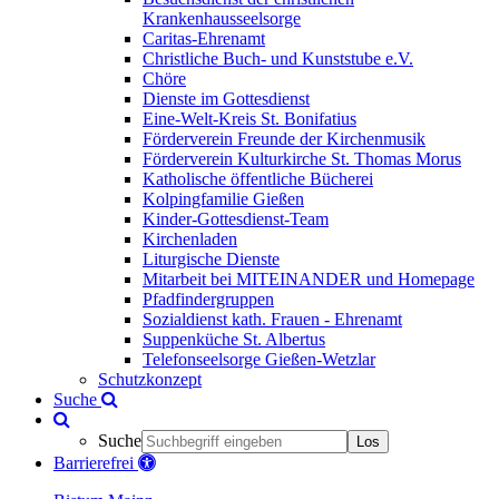
Krankenhausseelsorge
Caritas-Ehrenamt
Christliche Buch- und Kunststube e.V.
Chöre
Dienste im Gottesdienst
Eine-Welt-Kreis St. Bonifatius
Förderverein Freunde der Kirchenmusik
Förderverein Kulturkirche St. Thomas Morus
Katholische öffentliche Bücherei
Kolpingfamilie Gießen
Kinder-Gottesdienst-Team
Kirchenladen
Liturgische Dienste
Mitarbeit bei MITEINANDER und Homepage
Pfadfindergruppen
Sozialdienst kath. Frauen - Ehrenamt
Suppenküche St. Albertus
Telefonseelsorge Gießen-Wetzlar
Schutzkonzept
Suche
Suche
Los
Barrierefrei