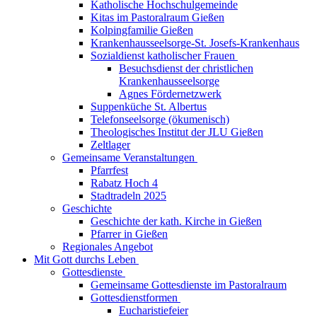
Katholische Hochschulgemeinde
Kitas im Pastoralraum Gießen
Kolpingfamilie Gießen
Krankenhausseelsorge-St. Josefs-Krankenhaus
Sozialdienst katholischer Frauen
Besuchsdienst der christlichen
Krankenhausseelsorge
Agnes Fördernetzwerk
Suppenküche St. Albertus
Telefonseelsorge (ökumenisch)
Theologisches Institut der JLU Gießen
Zeltlager
Gemeinsame Veranstaltungen
Pfarrfest
Rabatz Hoch 4
Stadtradeln 2025
Geschichte
Geschichte der kath. Kirche in Gießen
Pfarrer in Gießen
Regionales Angebot
Mit Gott durchs Leben
Gottesdienste
Gemeinsame Gottesdienste im Pastoralraum
Gottesdienstformen
Eucharistiefeier