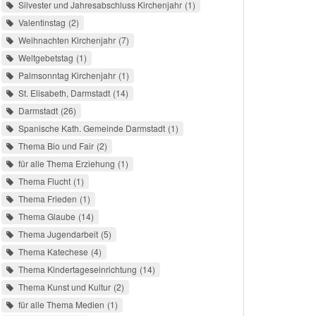
Silvester und Jahresabschluss Kirchenjahr
1
Valentinstag
2
Weihnachten Kirchenjahr
7
Weltgebetstag
1
Palmsonntag Kirchenjahr
1
St. Elisabeth, Darmstadt
14
Darmstadt
26
Spanische Kath. Gemeinde Darmstadt
1
Thema Bio und Fair
2
für alle Thema Erziehung
1
Thema Flucht
1
Thema Frieden
1
Thema Glaube
14
Thema Jugendarbeit
5
Thema Katechese
4
Thema Kindertageseinrichtung
14
Thema Kunst und Kultur
2
für alle Thema Medien
1