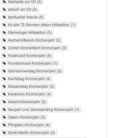
Startseite vor Ort
3
aktuell vor Ort
3
spiritueller Impuls
5
für alle 72 Stunden Aktion Hilfsaktion
1
Sternsinger Hilfsaktion
5
Aschermittwoch Kirchenjahr
5
Christi Himmelfahrt Kirchenjahr
3
Fastenzeit Kirchenjahr
8
Fronleichnam Kirchenjahr
1
Gründonnerstag Kirchenjahr
3
Karfreitag Kirchenjahr
4
Karsamstag Kirchenjahr
3
Karwoche Kirchenjahr
4
Advent Kirchenjahr
5
Neujahr und Jahresanfang Kirchenjahr
1
Ostern Kirchenjahr
3
Pfingsten Kirchenjahr
4
Sankt Martin Kirchenjahr
2