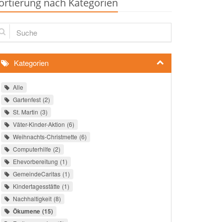
ortierung nach Kategorien
che
Kategorien
Alle
Gartenfest
2
St. Martin
3
Väter-Kinder-Aktion
6
Weihnachts-Christmette
6
Computerhilfe
2
Ehevorbereitung
1
GemeindeCaritas
1
Kindertagesstätte
1
Nachhaltigkeit
8
Ökumene
15