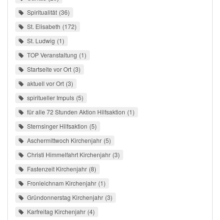
Spiritualität
36
St. Elisabeth
172
St. Ludwig
1
TOP Veranstaltung
1
Startseite vor Ort
3
aktuell vor Ort
3
spiritueller Impuls
5
für alle 72 Stunden Aktion Hilfsaktion
1
Sternsinger Hilfsaktion
5
Aschermittwoch Kirchenjahr
5
Christi Himmelfahrt Kirchenjahr
3
Fastenzeit Kirchenjahr
8
Fronleichnam Kirchenjahr
1
Gründonnerstag Kirchenjahr
3
Karfreitag Kirchenjahr
4