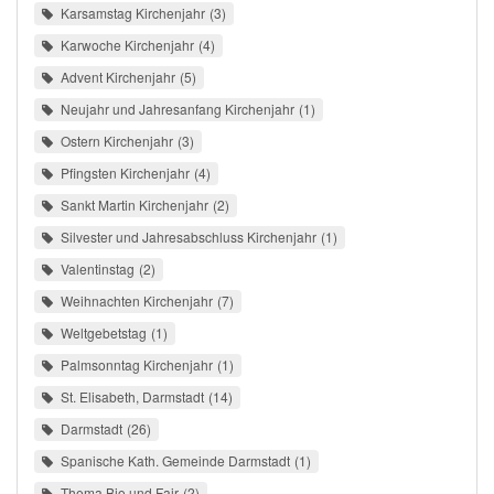
Karsamstag Kirchenjahr
3
Karwoche Kirchenjahr
4
Advent Kirchenjahr
5
Neujahr und Jahresanfang Kirchenjahr
1
Ostern Kirchenjahr
3
Pfingsten Kirchenjahr
4
Sankt Martin Kirchenjahr
2
Silvester und Jahresabschluss Kirchenjahr
1
Valentinstag
2
Weihnachten Kirchenjahr
7
Weltgebetstag
1
Palmsonntag Kirchenjahr
1
St. Elisabeth, Darmstadt
14
Darmstadt
26
Spanische Kath. Gemeinde Darmstadt
1
Thema Bio und Fair
2