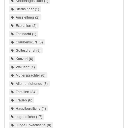
Kindertagesstätte
1
Sternsinger
1
Ausstellung
2
Exerzitien
2
Fastnacht
1
Glaubenskurs
5
Gottesdienst
9
Konzert
6
Wallfahrt
1
Muttersprachler
6
Alleinerziehende
3
Familien
34
Frauen
6
Hauptberufliche
1
Jugendliche
17
Junge Erwachsene
8