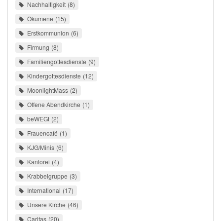
Nachhaltigkeit
8
Ökumene
15
Erstkommunion
6
Firmung
8
Familiengottesdienste
9
Kindergottesdienste
12
MoonlightMass
2
Offene Abendkirche
1
beWEGt
2
Frauencafé
1
KJG/Minis
6
Kantorei
4
Krabbelgruppe
3
International
17
Unsere Kirche
46
Caritas
20