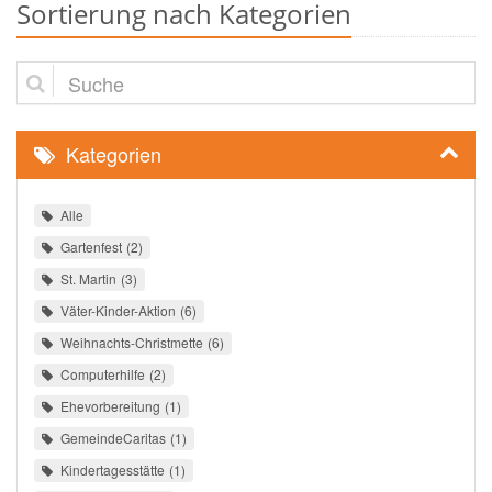
Sortierung nach Kategorien
Suche
Kategorien
Alle
Gartenfest
2
St. Martin
3
Väter-Kinder-Aktion
6
Weihnachts-Christmette
6
Computerhilfe
2
Ehevorbereitung
1
GemeindeCaritas
1
Kindertagesstätte
1