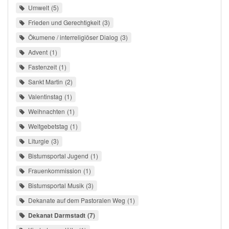
Umwelt
5
Frieden und Gerechtigkeit
3
Ökumene / interreligiöser Dialog
3
Advent
1
Fastenzeit
1
Sankt Martin
2
Valentinstag
1
Weihnachten
1
Weltgebetstag
1
Liturgie
3
Bistumsportal Jugend
1
Frauenkommission
1
Bistumsportal Musik
3
Dekanate auf dem Pastoralen Weg
1
Dekanat Darmstadt
7