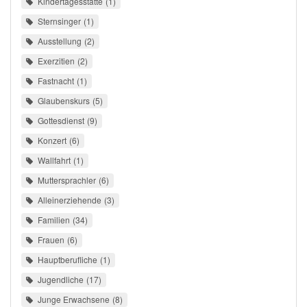
Kindertagesstätte
1
Sternsinger
1
Ausstellung
2
Exerzitien
2
Fastnacht
1
Glaubenskurs
5
Gottesdienst
9
Konzert
6
Wallfahrt
1
Muttersprachler
6
Alleinerziehende
3
Familien
34
Frauen
6
Hauptberufliche
1
Jugendliche
17
Junge Erwachsene
8