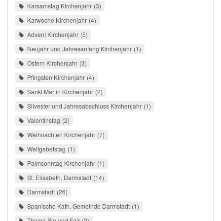
Karsamstag Kirchenjahr
3
Karwoche Kirchenjahr
4
Advent Kirchenjahr
5
Neujahr und Jahresanfang Kirchenjahr
1
Ostern Kirchenjahr
3
Pfingsten Kirchenjahr
4
Sankt Martin Kirchenjahr
2
Silvester und Jahresabschluss Kirchenjahr
1
Valentinstag
2
Weihnachten Kirchenjahr
7
Weltgebetstag
1
Palmsonntag Kirchenjahr
1
St. Elisabeth, Darmstadt
14
Darmstadt
26
Spanische Kath. Gemeinde Darmstadt
1
Thema Bio und Fair
2