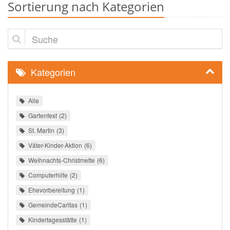
Sortierung nach Kategorien
Suche
Kategorien
Alle
Gartenfest
2
St. Martin
3
Väter-Kinder-Aktion
6
Weihnachts-Christmette
6
Computerhilfe
2
Ehevorbereitung
1
GemeindeCaritas
1
Kindertagesstätte
1