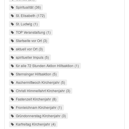
Spiritualität
36
St. Elisabeth
172
St. Ludwig
1
TOP Veranstaltung
1
Startseite vor Ort
3
aktuell vor Ort
3
spiritueller Impuls
5
für alle 72 Stunden Aktion Hilfsaktion
1
Sternsinger Hilfsaktion
5
Aschermittwoch Kirchenjahr
5
Christi Himmelfahrt Kirchenjahr
3
Fastenzeit Kirchenjahr
8
Fronleichnam Kirchenjahr
1
Gründonnerstag Kirchenjahr
3
Karfreitag Kirchenjahr
4