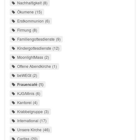
Nachhaltigkeit
8
Ökumene
15
Erstkommunion
6
Firmung
8
Familiengottesdienste
9
Kindergottesdienste
12
MoonlightMass
2
Offene Abendkirche
1
beWEGt
2
Frauencafé
1
KJG/Minis
6
Kantorei
4
Krabbelgruppe
3
International
17
Unsere Kirche
46
Caritas
20