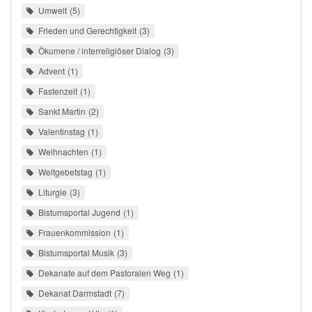
Umwelt
5
Frieden und Gerechtigkeit
3
Ökumene / interreligiöser Dialog
3
Advent
1
Fastenzeit
1
Sankt Martin
2
Valentinstag
1
Weihnachten
1
Weltgebetstag
1
Liturgie
3
Bistumsportal Jugend
1
Frauenkommission
1
Bistumsportal Musik
3
Dekanate auf dem Pastoralen Weg
1
Dekanat Darmstadt
7