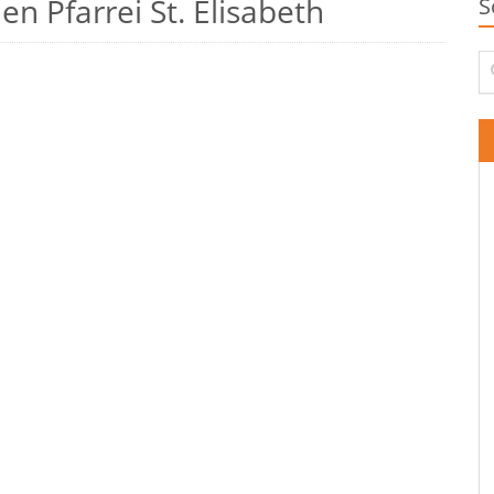
n Pfarrei St. Elisabeth
S
Su