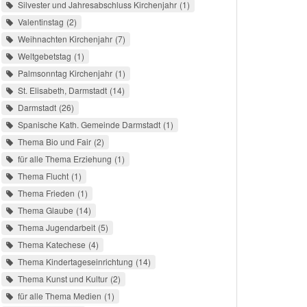
Silvester und Jahresabschluss Kirchenjahr
1
Valentinstag
2
Weihnachten Kirchenjahr
7
Weltgebetstag
1
Palmsonntag Kirchenjahr
1
St. Elisabeth, Darmstadt
14
Darmstadt
26
Spanische Kath. Gemeinde Darmstadt
1
Thema Bio und Fair
2
für alle Thema Erziehung
1
Thema Flucht
1
Thema Frieden
1
Thema Glaube
14
Thema Jugendarbeit
5
Thema Katechese
4
Thema Kindertageseinrichtung
14
Thema Kunst und Kultur
2
für alle Thema Medien
1