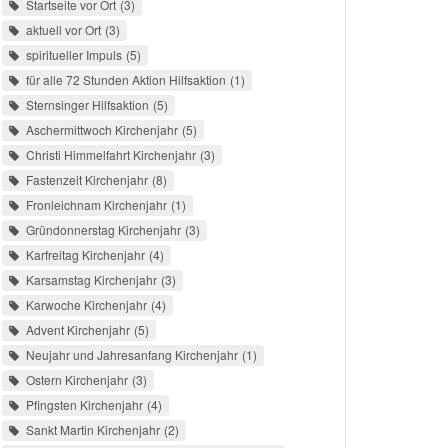
Startseite vor Ort
3
aktuell vor Ort
3
spiritueller Impuls
5
für alle 72 Stunden Aktion Hilfsaktion
1
Sternsinger Hilfsaktion
5
Aschermittwoch Kirchenjahr
5
Christi Himmelfahrt Kirchenjahr
3
Fastenzeit Kirchenjahr
8
Fronleichnam Kirchenjahr
1
Gründonnerstag Kirchenjahr
3
Karfreitag Kirchenjahr
4
Karsamstag Kirchenjahr
3
Karwoche Kirchenjahr
4
Advent Kirchenjahr
5
Neujahr und Jahresanfang Kirchenjahr
1
Ostern Kirchenjahr
3
Pfingsten Kirchenjahr
4
Sankt Martin Kirchenjahr
2