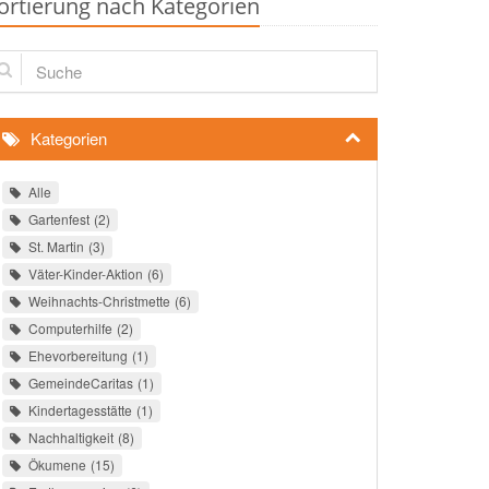
ortierung nach Kategorien
che
Kategorien
Alle
Gartenfest
2
St. Martin
3
Väter-Kinder-Aktion
6
Weihnachts-Christmette
6
Computerhilfe
2
Ehevorbereitung
1
GemeindeCaritas
1
Kindertagesstätte
1
Nachhaltigkeit
8
Ökumene
15