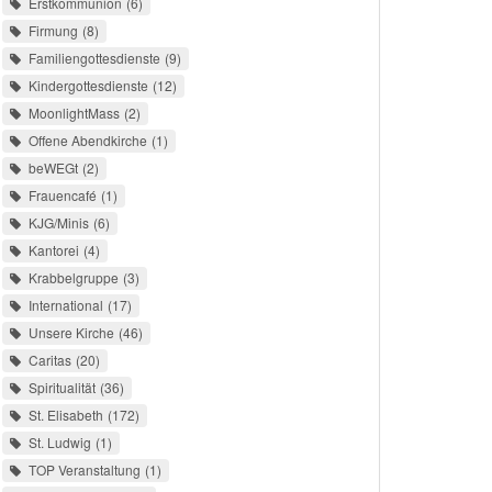
Erstkommunion
6
Firmung
8
Familiengottesdienste
9
Kindergottesdienste
12
MoonlightMass
2
Offene Abendkirche
1
beWEGt
2
Frauencafé
1
KJG/Minis
6
Kantorei
4
Krabbelgruppe
3
International
17
Unsere Kirche
46
Caritas
20
Spiritualität
36
St. Elisabeth
172
St. Ludwig
1
TOP Veranstaltung
1