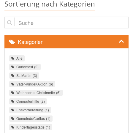
Sortierung nach Kategorien
Suche
Kategorien
Alle
Gartenfest
2
St. Martin
3
Väter-Kinder-Aktion
6
Weihnachts-Christmette
6
Computerhilfe
2
Ehevorbereitung
1
GemeindeCaritas
1
Kindertagesstätte
1