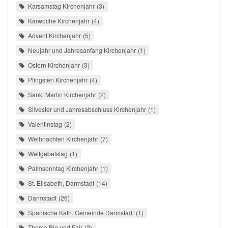
Karsamstag Kirchenjahr
3
Karwoche Kirchenjahr
4
Advent Kirchenjahr
5
Neujahr und Jahresanfang Kirchenjahr
1
Ostern Kirchenjahr
3
Pfingsten Kirchenjahr
4
Sankt Martin Kirchenjahr
2
Silvester und Jahresabschluss Kirchenjahr
1
Valentinstag
2
Weihnachten Kirchenjahr
7
Weltgebetstag
1
Palmsonntag Kirchenjahr
1
St. Elisabeth, Darmstadt
14
Darmstadt
26
Spanische Kath. Gemeinde Darmstadt
1
Thema Bio und Fair
2