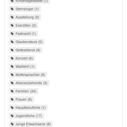
Kindertagesstätte
1
Sternsinger
1
Ausstellung
2
Exerzitien
2
Fastnacht
1
Glaubenskurs
5
Gottesdienst
9
Konzert
6
Wallfahrt
1
Muttersprachler
6
Alleinerziehende
3
Familien
34
Frauen
6
Hauptberufliche
1
Jugendliche
17
Junge Erwachsene
8