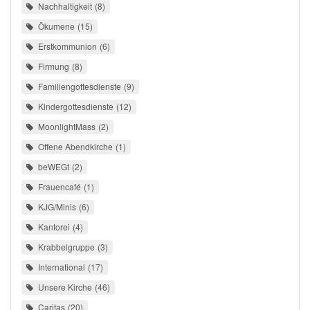
Nachhaltigkeit
8
Ökumene
15
Erstkommunion
6
Firmung
8
Familiengottesdienste
9
Kindergottesdienste
12
MoonlightMass
2
Offene Abendkirche
1
beWEGt
2
Frauencafé
1
KJG/Minis
6
Kantorei
4
Krabbelgruppe
3
International
17
Unsere Kirche
46
Caritas
20