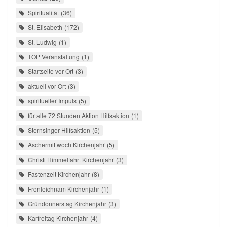
Spiritualität
36
St. Elisabeth
172
St. Ludwig
1
TOP Veranstaltung
1
Startseite vor Ort
3
aktuell vor Ort
3
spiritueller Impuls
5
für alle 72 Stunden Aktion Hilfsaktion
1
Sternsinger Hilfsaktion
5
Aschermittwoch Kirchenjahr
5
Christi Himmelfahrt Kirchenjahr
3
Fastenzeit Kirchenjahr
8
Fronleichnam Kirchenjahr
1
Gründonnerstag Kirchenjahr
3
Karfreitag Kirchenjahr
4