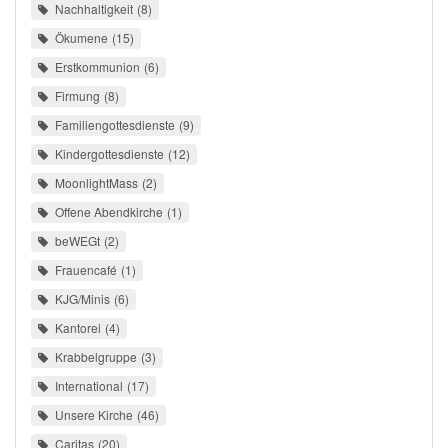
Nachhaltigkeit
8
Ökumene
15
Erstkommunion
6
Firmung
8
Familiengottesdienste
9
Kindergottesdienste
12
MoonlightMass
2
Offene Abendkirche
1
beWEGt
2
Frauencafé
1
KJG/Minis
6
Kantorei
4
Krabbelgruppe
3
International
17
Unsere Kirche
46
Caritas
20