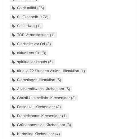
Spiritualität
36
St. Elisabeth
172
St. Ludwig
1
TOP Veranstaltung
1
Startseite vor Ort
3
aktuell vor Ort
3
spiritueller Impuls
5
für alle 72 Stunden Aktion Hilfsaktion
1
Sternsinger Hilfsaktion
5
Aschermittwoch Kirchenjahr
5
Christi Himmelfahrt Kirchenjahr
3
Fastenzeit Kirchenjahr
8
Fronleichnam Kirchenjahr
1
Gründonnerstag Kirchenjahr
3
Karfreitag Kirchenjahr
4