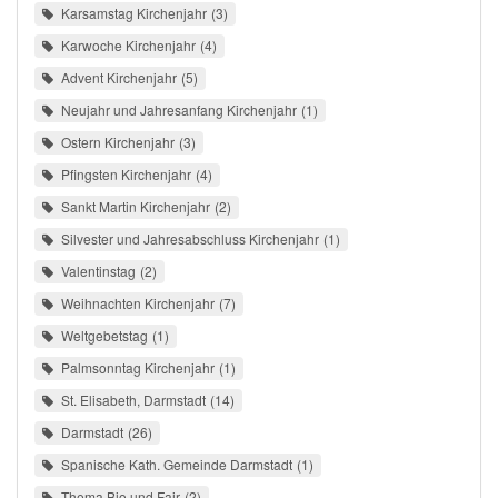
Karsamstag Kirchenjahr
3
Karwoche Kirchenjahr
4
Advent Kirchenjahr
5
Neujahr und Jahresanfang Kirchenjahr
1
Ostern Kirchenjahr
3
Pfingsten Kirchenjahr
4
Sankt Martin Kirchenjahr
2
Silvester und Jahresabschluss Kirchenjahr
1
Valentinstag
2
Weihnachten Kirchenjahr
7
Weltgebetstag
1
Palmsonntag Kirchenjahr
1
St. Elisabeth, Darmstadt
14
Darmstadt
26
Spanische Kath. Gemeinde Darmstadt
1
Thema Bio und Fair
2