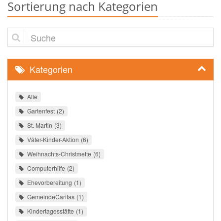
Sortierung nach Kategorien
Suche
Kategorien
Alle
Gartenfest
2
St. Martin
3
Väter-Kinder-Aktion
6
Weihnachts-Christmette
6
Computerhilfe
2
Ehevorbereitung
1
GemeindeCaritas
1
Kindertagesstätte
1