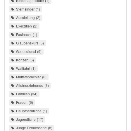
Kindertagesstätte
1
Sternsinger
1
Ausstellung
2
Exerzitien
2
Fastnacht
1
Glaubenskurs
5
Gottesdienst
9
Konzert
6
Wallfahrt
1
Muttersprachler
6
Alleinerziehende
3
Familien
34
Frauen
6
Hauptberufliche
1
Jugendliche
17
Junge Erwachsene
8