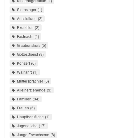
Kindertagesstätte
1
Sternsinger
1
Ausstellung
2
Exerzitien
2
Fastnacht
1
Glaubenskurs
5
Gottesdienst
9
Konzert
6
Wallfahrt
1
Muttersprachler
6
Alleinerziehende
3
Familien
34
Frauen
6
Hauptberufliche
1
Jugendliche
17
Junge Erwachsene
8