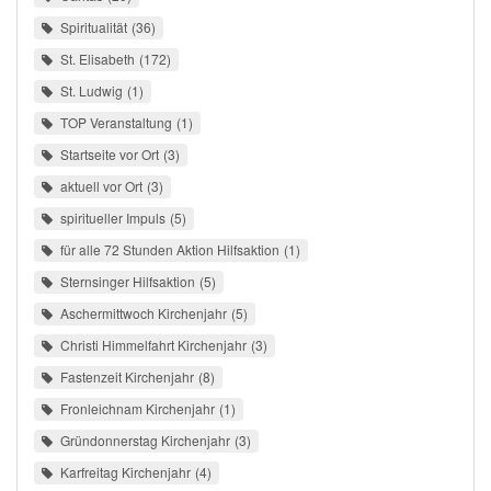
Spiritualität
36
St. Elisabeth
172
St. Ludwig
1
TOP Veranstaltung
1
Startseite vor Ort
3
aktuell vor Ort
3
spiritueller Impuls
5
für alle 72 Stunden Aktion Hilfsaktion
1
Sternsinger Hilfsaktion
5
Aschermittwoch Kirchenjahr
5
Christi Himmelfahrt Kirchenjahr
3
Fastenzeit Kirchenjahr
8
Fronleichnam Kirchenjahr
1
Gründonnerstag Kirchenjahr
3
Karfreitag Kirchenjahr
4