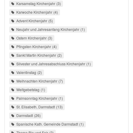
Karsamstag Kirchenjahr
3
Karwoche Kirchenjahr
4
Advent Kirchenjahr
5
Neujahr und Jahresanfang Kirchenjahr
1
Ostern Kirchenjahr
3
Pfingsten Kirchenjahr
4
Sankt Martin Kirchenjahr
2
Silvester und Jahresabschluss Kirchenjahr
1
Valentinstag
2
Weihnachten Kirchenjahr
7
Weltgebetstag
1
Palmsonntag Kirchenjahr
1
St. Elisabeth, Darmstadt
13
Darmstadt
26
Spanische Kath. Gemeinde Darmstadt
1
Thema Bio und Fair
2