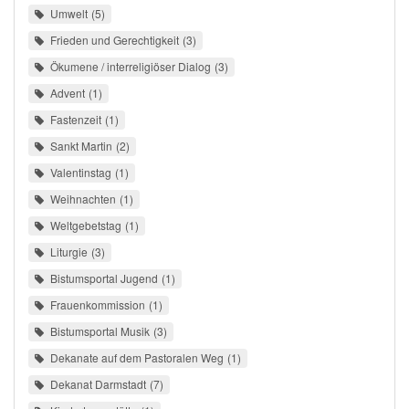
Umwelt
5
Frieden und Gerechtigkeit
3
Ökumene / interreligiöser Dialog
3
Advent
1
Fastenzeit
1
Sankt Martin
2
Valentinstag
1
Weihnachten
1
Weltgebetstag
1
Liturgie
3
Bistumsportal Jugend
1
Frauenkommission
1
Bistumsportal Musik
3
Dekanate auf dem Pastoralen Weg
1
Dekanat Darmstadt
7