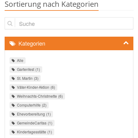
Sortierung nach Kategorien
Suche
Kategorien
Alle
Gartenfest
1
St. Martin
3
Väter-Kinder-Aktion
6
Weihnachts-Christmette
6
Computerhilfe
2
Ehevorbereitung
1
GemeindeCaritas
1
Kindertagesstätte
1