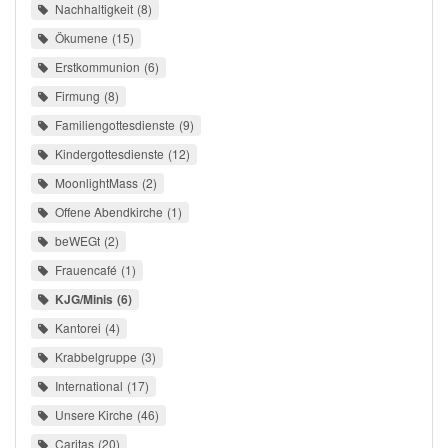
Nachhaltigkeit
8
Ökumene
15
Erstkommunion
6
Firmung
8
Familiengottesdienste
9
Kindergottesdienste
12
MoonlightMass
2
Offene Abendkirche
1
beWEGt
2
Frauencafé
1
KJG/Minis
6
Kantorei
4
Krabbelgruppe
3
International
17
Unsere Kirche
46
Caritas
20