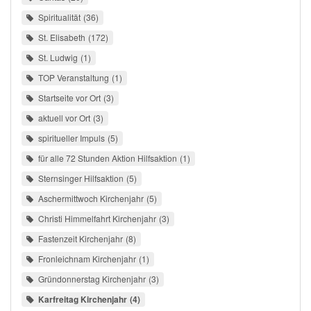
Spiritualität
36
St. Elisabeth
172
St. Ludwig
1
TOP Veranstaltung
1
Startseite vor Ort
3
aktuell vor Ort
3
spiritueller Impuls
5
für alle 72 Stunden Aktion Hilfsaktion
1
Sternsinger Hilfsaktion
5
Aschermittwoch Kirchenjahr
5
Christi Himmelfahrt Kirchenjahr
3
Fastenzeit Kirchenjahr
8
Fronleichnam Kirchenjahr
1
Gründonnerstag Kirchenjahr
3
Karfreitag Kirchenjahr
4