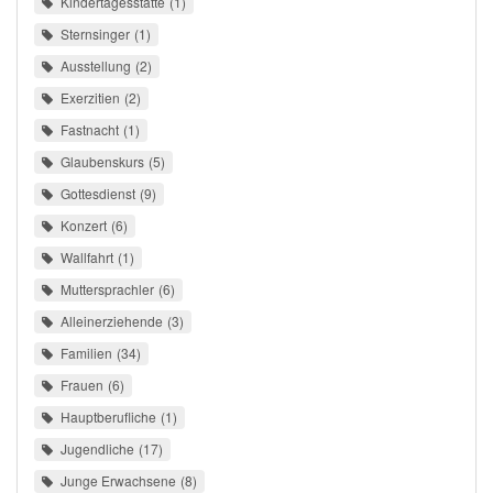
Kindertagesstätte
1
Sternsinger
1
Ausstellung
2
Exerzitien
2
Fastnacht
1
Glaubenskurs
5
Gottesdienst
9
Konzert
6
Wallfahrt
1
Muttersprachler
6
Alleinerziehende
3
Familien
34
Frauen
6
Hauptberufliche
1
Jugendliche
17
Junge Erwachsene
8