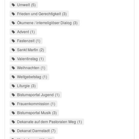
Umwelt
5
Frieden und Gerechtigkeit
3
Ökumene / interreligiöser Dialog
3
Advent
1
Fastenzeit
1
Sankt Martin
2
Valentinstag
1
Weihnachten
1
Weltgebetstag
1
Liturgie
3
Bistumsportal Jugend
1
Frauenkommission
1
Bistumsportal Musik
3
Dekanate auf dem Pastoralen Weg
1
Dekanat Darmstadt
7