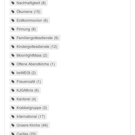
Nachhaltigkeit
8
Ökumene
15
Erstkommunion
6
Firmung
8
Familiengottesdienste
9
Kindergottesdienste
12
MoonlightMass
2
Offene Abendkirche
1
beWEGt
2
Frauencafé
1
KJG/Minis
6
Kantorei
4
Krabbelgruppe
3
International
17
Unsere Kirche
46
Caritas
20