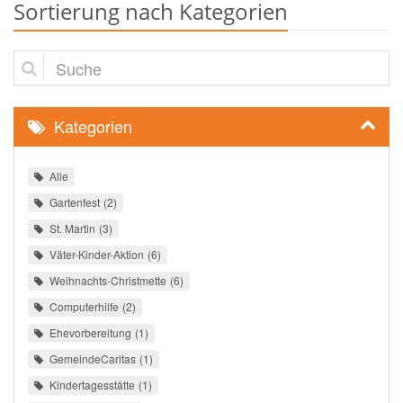
Sortierung nach Kategorien
Suche
Kategorien
Alle
Gartenfest
2
St. Martin
3
Väter-Kinder-Aktion
6
Weihnachts-Christmette
6
Computerhilfe
2
Ehevorbereitung
1
GemeindeCaritas
1
Kindertagesstätte
1