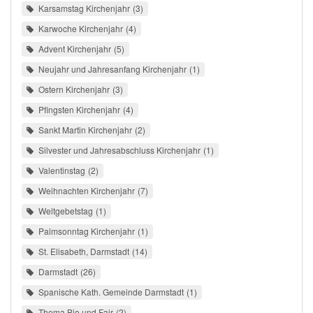
Karsamstag Kirchenjahr
3
Karwoche Kirchenjahr
4
Advent Kirchenjahr
5
Neujahr und Jahresanfang Kirchenjahr
1
Ostern Kirchenjahr
3
Pfingsten Kirchenjahr
4
Sankt Martin Kirchenjahr
2
Silvester und Jahresabschluss Kirchenjahr
1
Valentinstag
2
Weihnachten Kirchenjahr
7
Weltgebetstag
1
Palmsonntag Kirchenjahr
1
St. Elisabeth, Darmstadt
14
Darmstadt
26
Spanische Kath. Gemeinde Darmstadt
1
Thema Bio und Fair
2