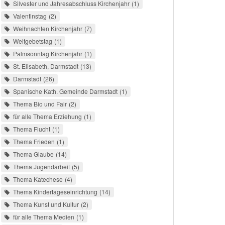
Silvester und Jahresabschluss Kirchenjahr
1
Valentinstag
2
Weihnachten Kirchenjahr
7
Weltgebetstag
1
Palmsonntag Kirchenjahr
1
St. Elisabeth, Darmstadt
13
Darmstadt
26
Spanische Kath. Gemeinde Darmstadt
1
Thema Bio und Fair
2
für alle Thema Erziehung
1
Thema Flucht
1
Thema Frieden
1
Thema Glaube
14
Thema Jugendarbeit
5
Thema Katechese
4
Thema Kindertageseinrichtung
14
Thema Kunst und Kultur
2
für alle Thema Medien
1