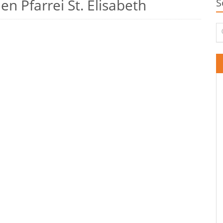
n Pfarrei St. Elisabeth
S
Su