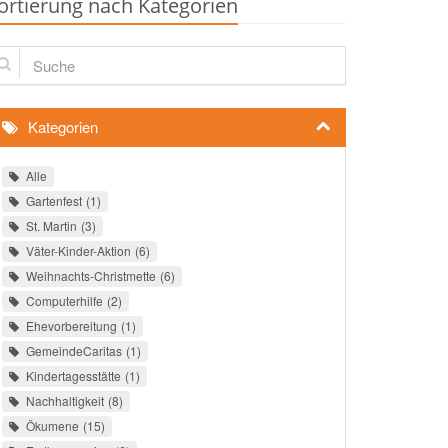
ortierung nach Kategorien
che
Kategorien
Alle
Gartenfest
1
St. Martin
3
Väter-Kinder-Aktion
6
Weihnachts-Christmette
6
Computerhilfe
2
Ehevorbereitung
1
GemeindeCaritas
1
Kindertagesstätte
1
Nachhaltigkeit
8
Ökumene
15