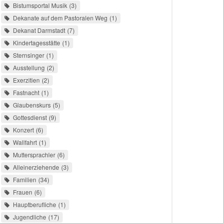
Bistumsportal Musik
3
Dekanate auf dem Pastoralen Weg
1
Dekanat Darmstadt
7
Kindertagesstätte
1
Sternsinger
1
Ausstellung
2
Exerzitien
2
Fastnacht
1
Glaubenskurs
5
Gottesdienst
9
Konzert
6
Wallfahrt
1
Muttersprachler
6
Alleinerziehende
3
Familien
34
Frauen
6
Hauptberufliche
1
Jugendliche
17