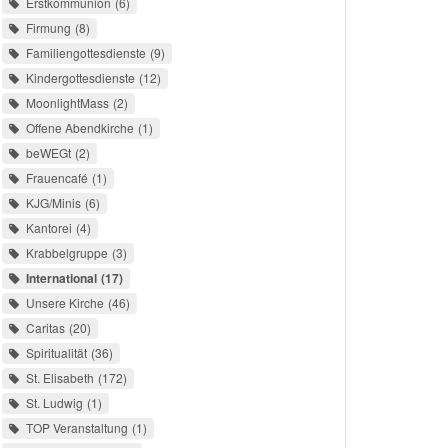
Erstkommunion
6
Firmung
8
Familiengottesdienste
9
Kindergottesdienste
12
MoonlightMass
2
Offene Abendkirche
1
beWEGt
2
Frauencafé
1
KJG/Minis
6
Kantorei
4
Krabbelgruppe
3
International
17
Unsere Kirche
46
Caritas
20
Spiritualität
36
St. Elisabeth
172
St. Ludwig
1
TOP Veranstaltung
1