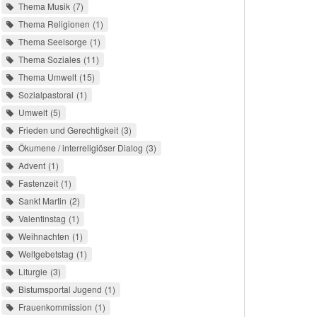
Thema Musik
7
Thema Religionen
1
Thema Seelsorge
1
Thema Soziales
11
Thema Umwelt
15
Sozialpastoral
1
Umwelt
5
Frieden und Gerechtigkeit
3
Ökumene / interreligiöser Dialog
3
Advent
1
Fastenzeit
1
Sankt Martin
2
Valentinstag
1
Weihnachten
1
Weltgebetstag
1
Liturgie
3
Bistumsportal Jugend
1
Frauenkommission
1