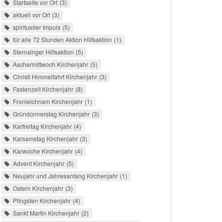
Startseite vor Ort
3
aktuell vor Ort
3
spiritueller Impuls
5
für alle 72 Stunden Aktion Hilfsaktion
1
Sternsinger Hilfsaktion
5
Aschermittwoch Kirchenjahr
5
Christi Himmelfahrt Kirchenjahr
3
Fastenzeit Kirchenjahr
8
Fronleichnam Kirchenjahr
1
Gründonnerstag Kirchenjahr
3
Karfreitag Kirchenjahr
4
Karsamstag Kirchenjahr
3
Karwoche Kirchenjahr
4
Advent Kirchenjahr
5
Neujahr und Jahresanfang Kirchenjahr
1
Ostern Kirchenjahr
3
Pfingsten Kirchenjahr
4
Sankt Martin Kirchenjahr
2