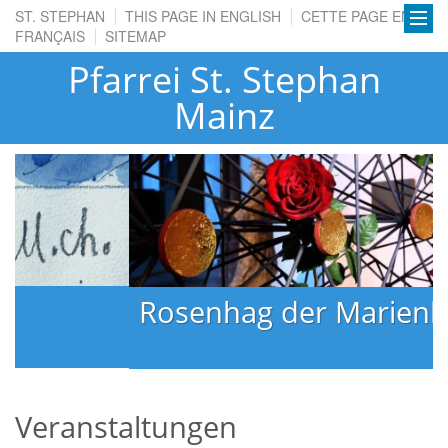
ST. STEPHAN
THIS PAGE IN ENGLISH
CETTE PAGE EN
FRANÇAIS
SITEMAP
Pfarrei St. Stephan
Mainz
Rosenhag der Marienkapelle
Veranstaltungen