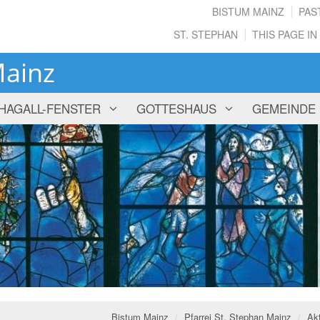
BISTUM MAINZ
PAS
ST. STEPHAN
THIS PAGE IN
Mainz
HAGALL-FENSTER
GOTTESHAUS
GEMEINDE
Bistum Mainz
Pfarrei St. Stephan Mainz
Akt