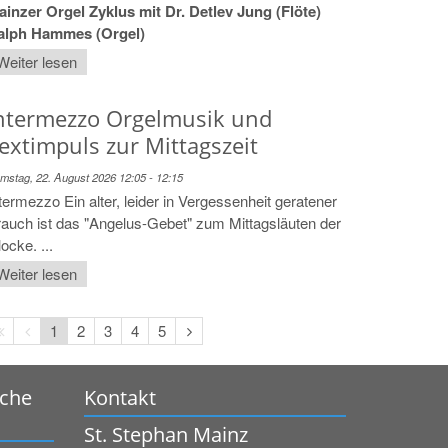
inzer Orgel Zyklus mit Dr. Detlev Jung (Flöte)
alph Hammes (Orgel)
Weiter lesen
ntermezzo Orgelmusik und
extimpuls zur Mittagszeit
mstag, 22. August 2026 12:05 - 12:15
termezzo Ein alter, leider in Vergessenheit geratener
auch ist das "Angelus-Gebet" zum Mittagsläuten der
ocke. ...
Weiter lesen
Erste
Vorherige
Nächste
1
2
3
4
5
Seite
Seite
Seite
rche
Kontakt
St. Stephan Mainz