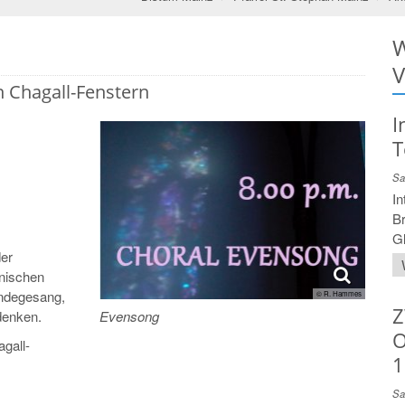
W
V
 Chagall-Fenstern
I
T
Sa
In
Br
Gl
der
enischen
ndegesang,
© R. Hammes
Z
Evensong
denken.
O
gall-
1
Sa