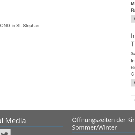
Ma
R
ONG in St. Stephan
I
T
Sa
In
Br
Gl
al Media
Öffnungszeiten der Ki
Sommer/Winter