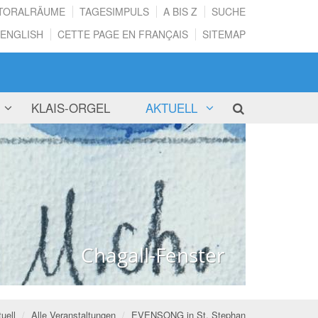
TORALRÄUME
TAGESIMPULS
A BIS Z
SUCHE
 ENGLISH
CETTE PAGE EN FRANÇAIS
SITEMAP
KLAIS-ORGEL
AKTUELL
Rosenhag der Marienkapelle
Rosenhag der Marienkapelle
uell
Alle Veranstaltungen
EVENSONG in St. Stephan