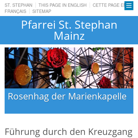
ST. STEPHAN
THIS PAGE IN ENGLISH
CETTE PAGE EN
FRANÇAIS
SITEMAP
Pfarrei St. Stephan
Mainz
Rosenhag der Marienkapelle
Führung durch den Kreuzgang