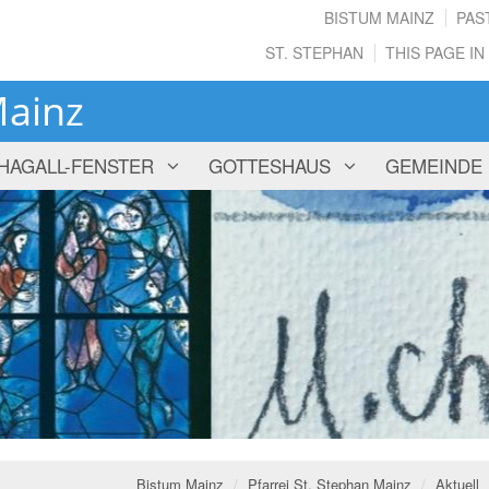
BISTUM MAINZ
PAS
ST. STEPHAN
THIS PAGE IN
Mainz
HAGALL-FENSTER
GOTTESHAUS
GEMEINDE
Ros
Ros
Bistum Mainz
Pfarrei St. Stephan Mainz
Aktuell