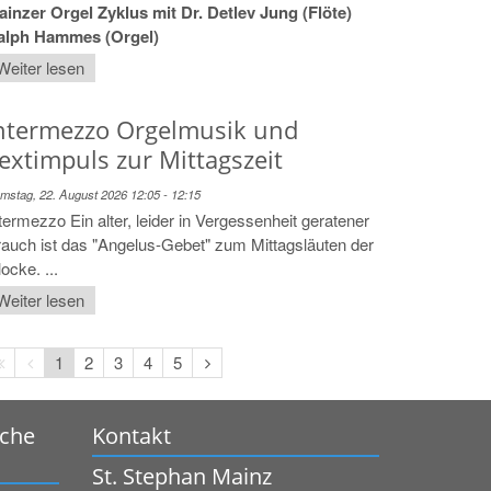
inzer Orgel Zyklus mit Dr. Detlev Jung (Flöte)
alph Hammes (Orgel)
Weiter lesen
ntermezzo Orgelmusik und
extimpuls zur Mittagszeit
mstag, 22. August 2026 12:05 - 12:15
termezzo Ein alter, leider in Vergessenheit geratener
auch ist das "Angelus-Gebet" zum Mittagsläuten der
ocke. ...
Weiter lesen
Erste
Vorherige
Nächste
1
2
3
4
5
Seite
Seite
Seite
rche
Kontakt
St. Stephan Mainz