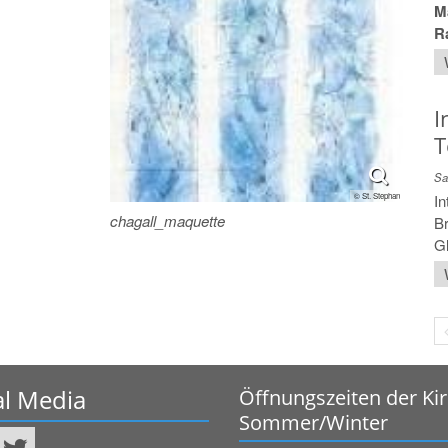
Ma
R
I
T
Sa
© St. Stephan
In
chagall_maquette
Br
Gl
al Media
Öffnungszeiten der Ki
Sommer/Winter