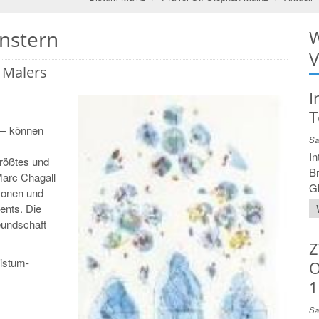
nstern
W
V
 Malers
I
T
 — können
Sa
In
größtes und
Br
Marc Chagall
Gl
rsonen und
ents. Die
eundschaft
Z
bistum-
O
1
Sa