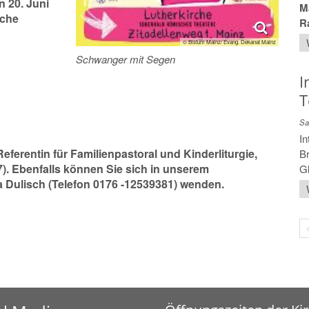
 20. Juni
Ma
rche
R
© Bistum Mainz/ Evang. Dekanat Mainz
Schwanger mit Segen
I
T
Sa
In
ferentin für Familienpastoral und Kinderliturgie,
Br
7). Ebenfalls können Sie sich in unserem
Gl
 Dulisch (Telefon 0176 -12539381) wenden.