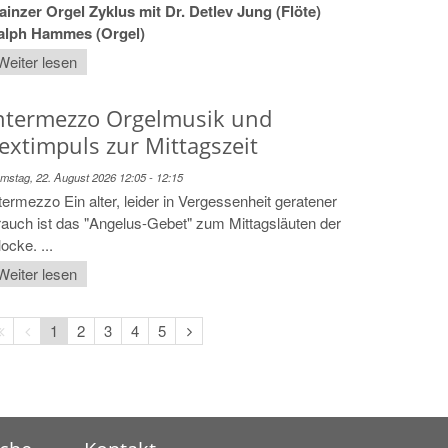
inzer Orgel Zyklus mit Dr. Detlev Jung (Flöte)
alph Hammes (Orgel)
Weiter lesen
ntermezzo Orgelmusik und
extimpuls zur Mittagszeit
mstag, 22. August 2026 12:05 - 12:15
termezzo Ein alter, leider in Vergessenheit geratener
auch ist das "Angelus-Gebet" zum Mittagsläuten der
ocke. ...
Weiter lesen
Erste
Vorherige
Nächste
1
2
3
4
5
Seite
Seite
Seite