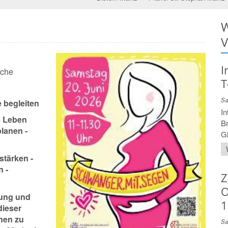
W
V
I
rche
T
Sa
e begleiten
In
s Leben
Br
planen -
Gl
stärken -
 -
Z
O
kung und
1
dieser
nen zu
Sa