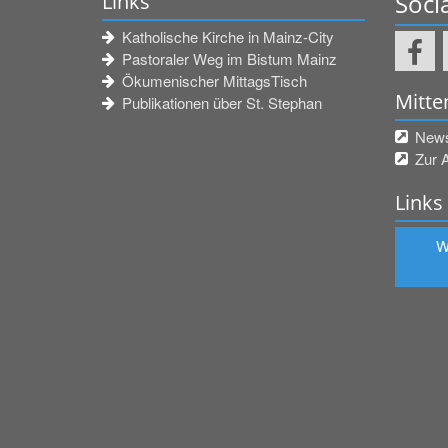
Soci
Links
Katholische Kirche in Mainz-City
Pastoraler Weg im Bistum Mainz
Ökumenischer MittagsTisch
Mitte
Publikationen über St. Stephan
Newsl
Zur 
Links
W