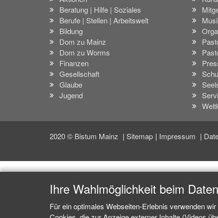
Beratung | Hilfe | Soziales
Mitge
Berufe | Stellen | Arbeitswelt
Musi
Bildung
Orga
Dom zu Mainz
Past
Dom zu Worms
Past
Finanzen
Pres
Gesellschaft
Schu
Glaube
Seel
Jugend
Serv
Welt
2020 © Bistum Mainz
Sitemap
Impressum
Date
Ihre Wahlmöglichkeit beim Date
Für ein optimales Webseiten-Erlebnis verwenden wir 
Cookies, die zur Anzeige externer Inhalte (Videos ü