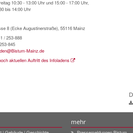
eitag 10:30 - 13:00 Uhr und 15:00 - 17:00 Uhr,
0 bis 14:00 Uhr
sse 8 (Ecke Augustinerstraße), 55116 Mainz
31 / 253-888
 253-845
laden@Bistum-Mainz.de
och aktuellen Auftritt des Infoladens
D
mehr
t | Gebäude | Geschichte
Pressemeldungen Bistum