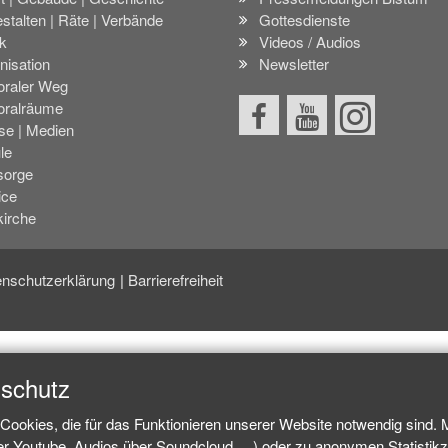
stalten | Räte | Verbände
Gottesdienste
k
Videos / Audios
nisation
Newsletter
oraler Weg
oralräume
se | Medien
le
sorge
ice
kirche
nschutzerklärung
Barrierefreiheit
nschutz
Cookies, die für das Funktionieren unserer Website notwendig sind.
ber Youtube, Audios über Soundcloud, ...) oder zu anonymen Statisti