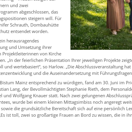
ümern und zwei
Programm abgeschlossen, das
gspositionen steigern will. Für
nifer Schrauth, Dombauhütte
chutz entsendet worden.
 ein herausragendes
lung und Umsetzung ihrer
 Projektleiterinnen von Kirche
. „In der feierlichen Präsentation Ihrer jeweiligen Projekte zeig
ll und wertebasiert“, so Harlow. „Die Abschlussveranstaltung ha
nzentwicklung und die Auseinandersetzung mit Führungsfragen im
Bistum Mainz entsprechend zu würdigen, fand am 30. Juni im Prie
stian Lang, der Bevollmächtigten Stephanie Rieth, dem Personal
l und Wolfgang Knauer statt. Nach zwei gelungenen Abschlusspr
ees, wurde bei einem kleinen Mittagsimbiss noch angeregt weiter
ie die grundsätzliche Bereitschaft sich auf eine persönlich Le
 „Es ist toll, zwei so großartige Frauen an Bord zu wissen, die in 