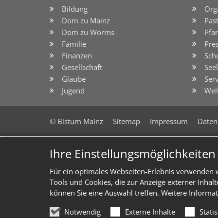
Bildung
Org
Dom zu Mainz
Pas
Dom zu Worms
Pfar
Familie
Pre
Finanzen
Sch
Gesellschaft
See
Glaube
Serv
Jugend
Wel
© Bistum Mainz
Sitemap
Impressum
Daten
Ihre Einstellungsmöglichkeite
Für ein optimales Webseiten-Erlebnis verwenden w
Tools und Cookies, die zur Anzeige externer Inhal
können Sie eine Auswahl treffen. Weitere Informat
Notwendig
Externe Inhalte
Stati