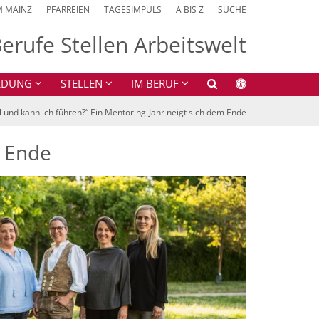
M MAINZ
PFARREIEN
TAGESIMPULS
A BIS Z
SUCHE
erufe Stellen Arbeitswelt
ILDUNG
STELLEN
IM BERUF
l und kann ich führen?“ Ein Mentoring-Jahr neigt sich dem Ende
m Ende