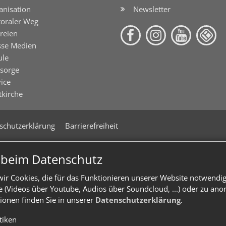
anisation
Newsletter
toraler Weg
reien
sse Medien
ule
lsorge
ice
tkirche
schutzerklärung
Barrierefreiheit
n beim Datenschutz
ir Cookies, die für das Funktionieren unserer Website notwendi
te (Videos über Youtube, Audios über Soundcloud, ...) oder zu an
ionen finden Sie in unserer
Datenschutzerklärung
.
stiken