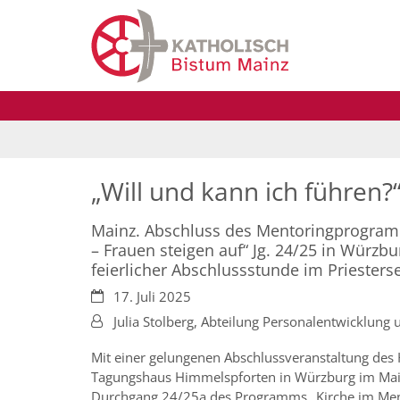
Zum Inhalt springen
„Will und kann ich führen?
Mainz. Abschluss des Mentoringprogram
– Frauen steigen auf“ Jg. 24/25 in Würzb
feierlicher Abschlussstunde im Priesters
Datum:
17. Juli 2025
Von:
Julia Stolberg, Abteilung Personalentwicklung
Mit einer gelungenen Abschlussveranstaltung des 
Tagungshaus Himmelspforten in Würzburg im Mai 
Durchgang 24/25a des Programms „Kirche im Ment