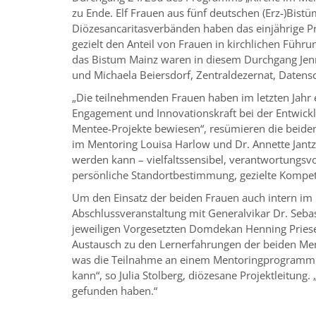
zu Ende. Elf Frauen aus fünf deutschen (Erz-)Bist
Diözesancaritasverbänden haben das einjährige 
gezielt den Anteil von Frauen in kirchlichen Führun
das Bistum Mainz waren in diesem Durchgang Jen
und Michaela Beiersdorf, Zentraldezernat, Datens
„Die teilnehmenden Frauen haben im letzten Jahr
Engagement und Innovationskraft bei der Entwick
Mentee-Projekte bewiesen“, resümieren die beiden
im Mentoring Louisa Harlow und Dr. Annette Jantzen
werden kann – vielfaltssensibel, verantwortungsvo
persönliche Standortbestimmung, gezielte Kompete
Um den Einsatz der beiden Frauen auch intern im 
Abschlussveranstaltung mit Generalvikar Dr. Seba
jeweiligen Vorgesetzten Domdekan Henning Priese
Austausch zu den Lernerfahrungen der beiden Ment
was die Teilnahme an einem Mentoringprogramm sow
kann“, so Julia Stolberg, diözesane Projektleitung.
gefunden haben.“