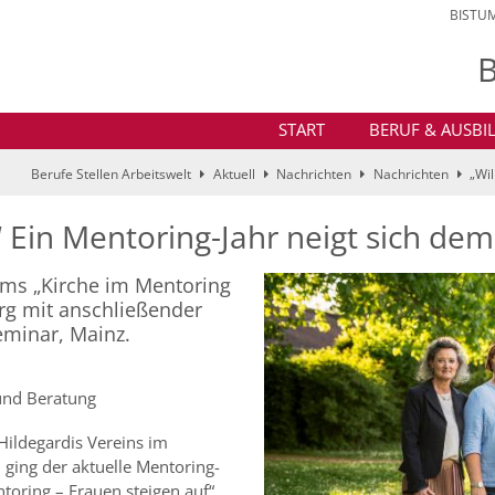
BISTU
B
START
BERUF & AUSB
Berufe Stellen Arbeitswelt
Aktuell
Nachrichten
Nachrichten
„Wil
“ Ein Mentoring-Jahr neigt sich de
ms „Kirche im Mentoring
urg mit anschließender
eminar, Mainz.
 und Beratung
Hildegardis Vereins im
ging der aktuelle Mentoring-
oring – Frauen steigen auf“