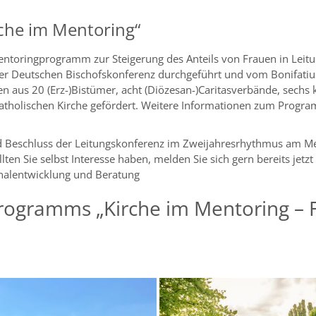
rche im Mentoring“
entoringprogramm zur Steigerung des Anteils von Frauen in Leitun
r Deutschen Bischofskonferenz durchgeführt und vom Bonifatiusw
 aus 20 (Erz-)Bistümer, acht (Diözesan-)Caritasverbände, sechs 
 katholischen Kirche gefördert. Weitere Informationen zum Progr
nd Beschluss der Leitungskonferenz im Zweijahresrhythmus am M
lten Sie selbst Interesse haben, melden Sie sich gern bereits jetzt
onalentwicklung und Beratung
ogramms „Kirche im Mentoring – F