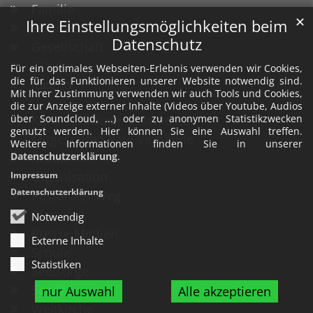
Familie
✕
Ihre Einstellungsmöglichkeiten beim
Finanzen
Datenschutz
Gesellschaft
Glaube
Für ein optimales Webseiten-Erlebnis verwenden wir Cookies,
die für das Funktionieren unserer Website notwendig sind.
Jugend
Mit Ihrer Zustimmung verwenden wir auch Tools und Cookies,
die zur Anzeige externer Inhalte (Videos über Youtube, Audios
Kunst Gebäude Geschichte
über Soundcloud, ...) oder zu anonymen Statistikzwecken
genutzt werden. Hier können Sie eine Auswahl treffen.
Mitgestalten Räte Verbände
Weitere Informationen finden Sie in unserer
Musik
Datenschutzerklärung
.
Organisation
Impressum
Datenschutzerklärung
Pastoraler Weg
Pfarreien
Notwendig
Presse Medien
Externe Inhalte
Schule
Statistiken
Seelsorge
Service
nur Auswahl
Alle akzeptieren
Weltkirche