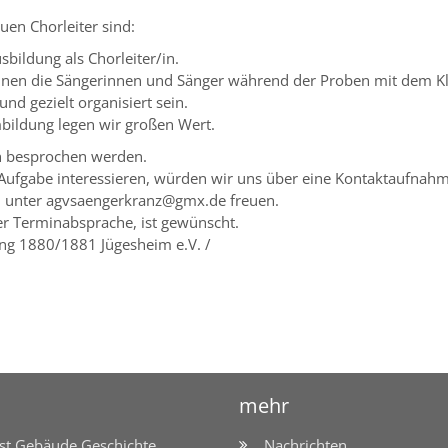
uen Chorleiter sind:
sbildung als Chorleiter/in.
nnen die Sängerinnen und Sänger während der Proben mit dem Kl
und gezielt organisiert sein.
bildung legen wir großen Wert.
ch besprochen werden.
 Aufgabe interessieren, würden wir uns über eine Kontaktaufnah
il unter agvsaengerkranz@gmx.de freuen.
ger Terminabsprache, ist gewünscht.
ung 1880/1881 Jügesheim e.V. /
mehr
st Gebäude Geschichte
Nachrichten