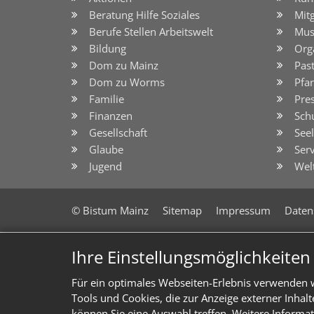
Beratung Hilfe Soziales
Mit
Berufe Stellen Arbeitswelt
Mus
Bildung
Org
Dom zu Mainz
Pas
Dom zu Worms
Pfar
Familie
Pre
Finanzen
Sch
Gesellschaft
See
Glaube
Serv
Jugend
Wel
© Bistum Mainz
Sitemap
Impressum
Daten
Ihre Einstellungsmöglichkeite
Für ein optimales Webseiten-Erlebnis verwenden w
Tools und Cookies, die zur Anzeige externer Inhal
können Sie eine Auswahl treffen. Weitere Informat