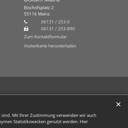
Bischofsplatz 2
55116
Mainz
06131 / 253-0
06131 / 253-890
Zum Kontaktformular
Visitenkarte herunterladen
✕
g sind. Mit Ihrer Zustimmung verwenden wir auch
onymen Statistikzwecken genutzt werden. Hier