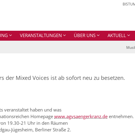
BISTU
UNG
VERANSTALTUNGEN
ÜBER UNS
AKTUELL
Musi
ers der Mixed Voices ist ab sofort neu zu besetzen.
ts veranstaltet haben und was
ormationsreichen Homepage
www.agvsaengerkranz.de
entnehmen.
 von 19.30-21 Uhr in den Räumen
au-Jügesheim, Berliner Straße 2.