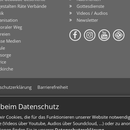
gestalten Räte Verbände
Gottesdienste
ik
Videos / Audios
anisation
Newsletter
toraler Weg
reien
sse Medien
ule
lsorge
ice
tkirche
schutzerklärung
Barrierefreiheit
n beim Datenschutz
ir Cookies, die für das Funktionieren unserer Website notwendi
te (Videos über Youtube, Audios über Soundcloud, ...) oder zu an
ionen finden Sie in unserer
Datenschutzerklärung
.