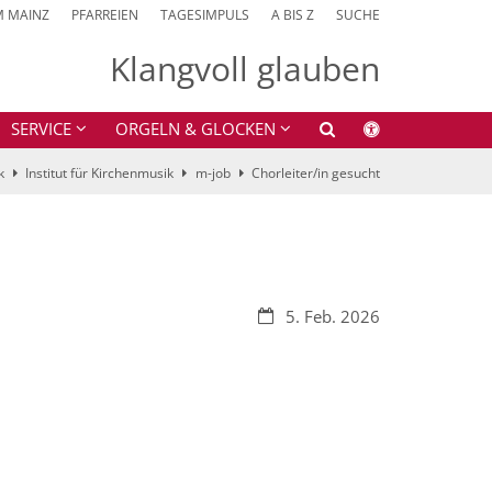
M MAINZ
PFARREIEN
TAGESIMPULS
A BIS Z
SUCHE
Klangvoll glauben
SERVICE
ORGELN & GLOCKEN
k
Institut für Kirchenmusik
m-job
Chorleiter/in gesucht
Datum:
5. Feb. 2026