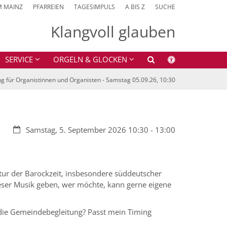
M MAINZ
PFARREIEN
TAGESIMPULS
A BIS Z
SUCHE
Klangvoll glauben
SERVICE
ORGELN & GLOCKEN
ng für Organistinnen und Organisten - Samstag 05.09.26, 10:30
Datum:
Samstag, 5. September 2026 10:30 - 13:00
ratur der Barockzeit, insbesondere süddeutscher
ieser Musik geben, wer möchte, kann gerne eigene
 die Gemeindebegleitung? Passt mein Timing