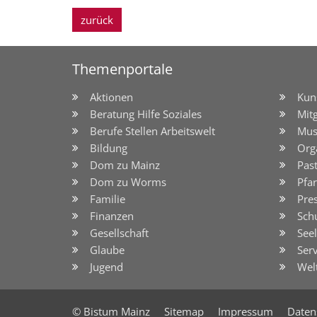
zurück
Themenportale
Aktionen
Kun
Beratung Hilfe Soziales
Mit
Berufe Stellen Arbeitswelt
Mus
Bildung
Org
Dom zu Mainz
Pas
Dom zu Worms
Pfar
Familie
Pre
Finanzen
Sch
Gesellschaft
See
Glaube
Serv
Jugend
Wel
© Bistum Mainz
Sitemap
Impressum
Daten