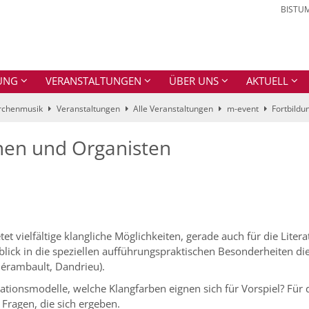
BISTU
UNG
VERANSTALTUNGEN
ÜBER UNS
AKTUELL
Kirchenmusik
Veranstaltungen
Alle Veranstaltungen
m-event
Fortbildu
nnen und Organisten
tet vielfältige klangliche Möglichkeiten, gerade auch für die Lite
blick in die speziellen aufführungspraktischen Besonderheiten d
Clérambault, Dandrieu).
ationsmodelle, welche Klangfarben eignen sich für Vorspiel? Für
 Fragen, die sich ergeben.