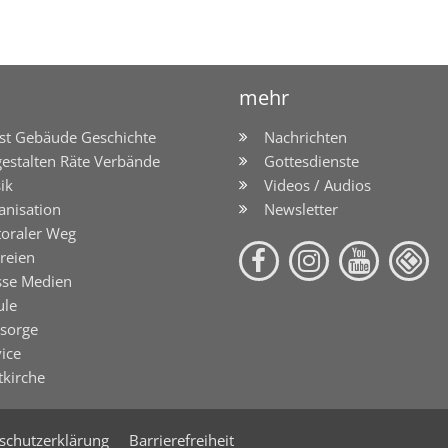
mehr
st Gebäude Geschichte
Nachrichten
gestalten Räte Verbände
Gottesdienste
ik
Videos / Audios
anisation
Newsletter
toraler Weg
reien
sse Medien
ule
lsorge
ice
tkirche
schutzerklärung
Barrierefreiheit