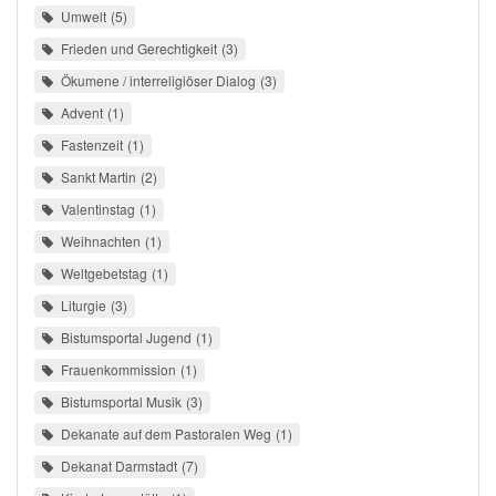
Umwelt
5
Frieden und Gerechtigkeit
3
Ökumene / interreligiöser Dialog
3
Advent
1
Fastenzeit
1
Sankt Martin
2
Valentinstag
1
Weihnachten
1
Weltgebetstag
1
Liturgie
3
Bistumsportal Jugend
1
Frauenkommission
1
Bistumsportal Musik
3
Dekanate auf dem Pastoralen Weg
1
Dekanat Darmstadt
7