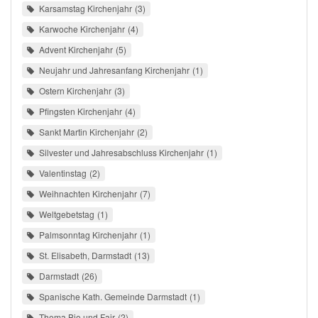
Karsamstag Kirchenjahr
3
Karwoche Kirchenjahr
4
Advent Kirchenjahr
5
Neujahr und Jahresanfang Kirchenjahr
1
Ostern Kirchenjahr
3
Pfingsten Kirchenjahr
4
Sankt Martin Kirchenjahr
2
Silvester und Jahresabschluss Kirchenjahr
1
Valentinstag
2
Weihnachten Kirchenjahr
7
Weltgebetstag
1
Palmsonntag Kirchenjahr
1
St. Elisabeth, Darmstadt
13
Darmstadt
26
Spanische Kath. Gemeinde Darmstadt
1
Thema Bio und Fair
2