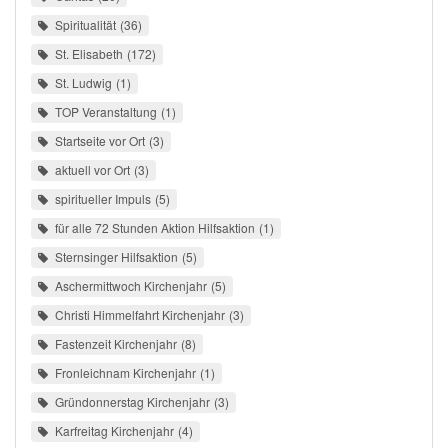
Spiritualität
36
St. Elisabeth
172
St. Ludwig
1
TOP Veranstaltung
1
Startseite vor Ort
3
aktuell vor Ort
3
spiritueller Impuls
5
für alle 72 Stunden Aktion Hilfsaktion
1
Sternsinger Hilfsaktion
5
Aschermittwoch Kirchenjahr
5
Christi Himmelfahrt Kirchenjahr
3
Fastenzeit Kirchenjahr
8
Fronleichnam Kirchenjahr
1
Gründonnerstag Kirchenjahr
3
Karfreitag Kirchenjahr
4