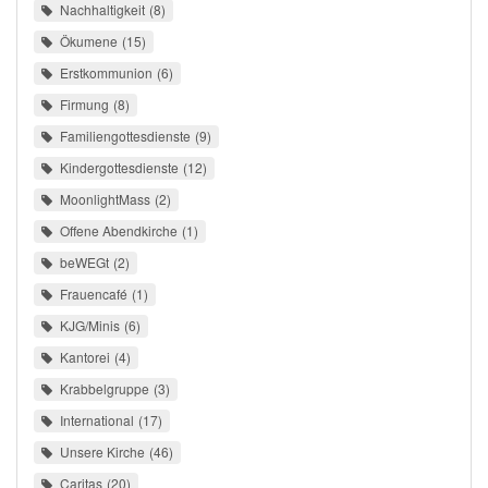
Nachhaltigkeit
8
Ökumene
15
Erstkommunion
6
Firmung
8
Familiengottesdienste
9
Kindergottesdienste
12
MoonlightMass
2
Offene Abendkirche
1
beWEGt
2
Frauencafé
1
KJG/Minis
6
Kantorei
4
Krabbelgruppe
3
International
17
Unsere Kirche
46
Caritas
20