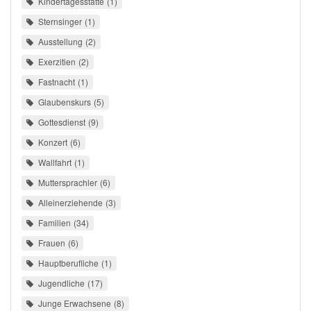
Kindertagesstätte
1
Sternsinger
1
Ausstellung
2
Exerzitien
2
Fastnacht
1
Glaubenskurs
5
Gottesdienst
9
Konzert
6
Wallfahrt
1
Muttersprachler
6
Alleinerziehende
3
Familien
34
Frauen
6
Hauptberufliche
1
Jugendliche
17
Junge Erwachsene
8