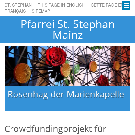
ST. STEPHAN
THIS PAGE IN ENGLISH
CETTE PAGE EN
FRANÇAIS
SITEMAP
Pfarrei St. Stephan
Mainz
Rosenhag der Marienkapelle
Crowdfundingprojekt für