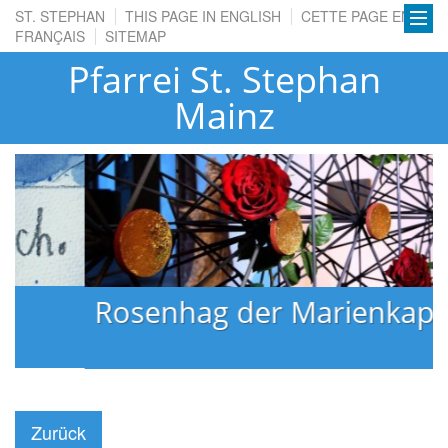
ST. STEPHAN
THIS PAGE IN ENGLISH
CETTE PAGE EN
FRANÇAIS
SITEMAP
Pfarrei St. Stephan
Mainz
Rosenhag der Marienkapelle
Zurück