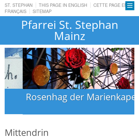
ST. STEPHAN
THIS PAGE IN ENGLISH
CETTE PAGE EN
FRANÇAIS
SITEMAP
Pfarrei St. Stephan
Mainz
Rosenhag der Marienkapelle
Mittendrin