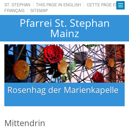
ST. STEPHAN
THIS PAGE IN ENGLISH
CETTE PAGE EN
FRANÇAIS
SITEMAP
Pfarrei St. Stephan
Mainz
Rosenhag der Marienkapelle
Mittendrin