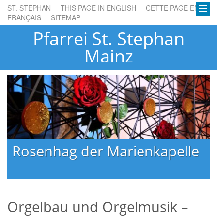
ST. STEPHAN
THIS PAGE IN ENGLISH
CETTE PAGE EN
FRANÇAIS
SITEMAP
Pfarrei St. Stephan
Mainz
Rosenhag der Marienkapelle
Orgelbau und Orgelmusik –