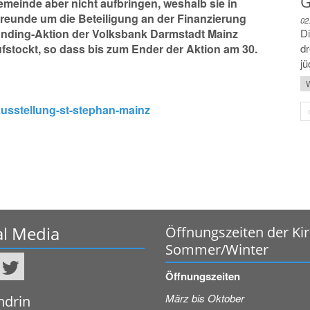
G
emeinde aber nicht aufbringen, weshalb sie in
freunde um die Beteiligung an der Finanzierung
02
dfunding-Aktion der Volksbank Darmstadt Mainz
Di
aufstockt, so dass bis zum Ender der Aktion am 30.
dr
jü
W
rausstellung-st-stephan-mainz
al Media
Öffnungszeiten der Ki
Sommer/Winter
Öffnungszeiten
März bis Oktober
ndrin