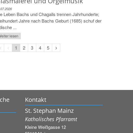
lasmalerei und Orgelmusik
.07.2026
e Leben Bachs und Chagalls trennen Jahrhunderte;
eihundert Jahre nach Bachs Geburt (1685) schuf der
dische ...
eiter lesen
Erste
Vorherige
Nächste
1
2
3
4
5
Seite
Seite
Seite
rche
Kontakt
St. Stephan Mainz
Katholisches Pfarramt
Kleine Weißgasse 12