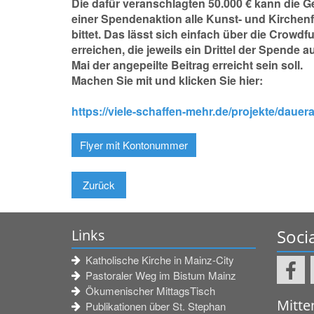
Die dafür veranschlagten 50.000 € kann die G
einer Spendenaktion alle Kunst- und Kirchen
bittet. Das lässt sich einfach über die Crow
erreichen, die jeweils ein Drittel der Spende 
Mai der angepeilte Beitrag erreicht sein soll.
Machen Sie mit und klicken Sie hier:
https://viele-schaffen-mehr.de/projekte/daue
Flyer mit Kontonummer
Zurück
Soci
Links
Katholische Kirche in Mainz-City
Pastoraler Weg im Bistum Mainz
Ökumenischer MittagsTisch
Mitte
Publikationen über St. Stephan