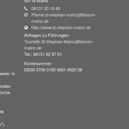
55116
Mainz
06131 23 16 40
Pfarrei.st-stephan-mainz@bistum-
mainz.de
http://www.st-stephan-mainz.de
Anfragen zu Führungen:
Touristik.St-Stephan-Mainz@bistum-
mainz.de
Tel.: 06131 62 97 61
Kontonummer:
DE90 3706 0193 4001 4520 08
weis: In
eiten
Kirche
de
“).