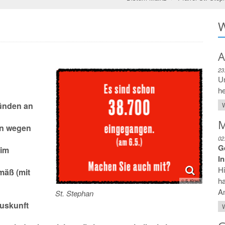
W
A
23
Um
he
ründen an
W
M
en wegen
02
G
 im
I
Hi
mäß (mit
ha
© S. Kirsch
An
St. Stephan
Auskunft
W