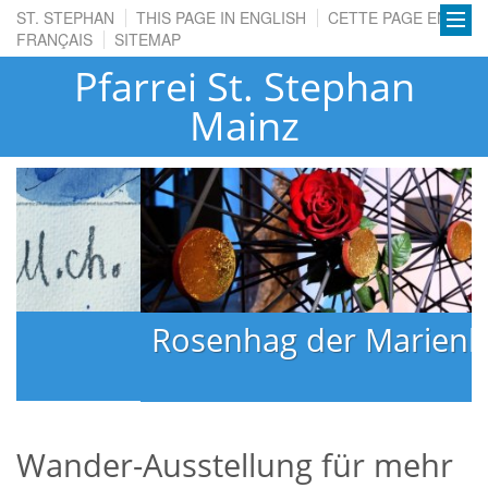
ST. STEPHAN
THIS PAGE IN ENGLISH
CETTE PAGE EN
FRANÇAIS
SITEMAP
Pfarrei St. Stephan
Mainz
Rosenhag der Marienkapelle
Wander-Ausstellung für mehr