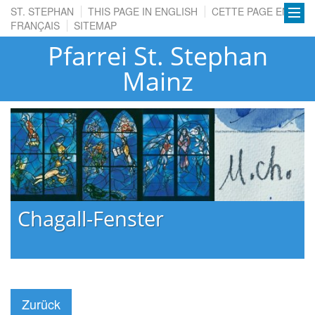
ST. STEPHAN
THIS PAGE IN ENGLISH
CETTE PAGE EN
FRANÇAIS
SITEMAP
Pfarrei St. Stephan
Mainz
-Fenster
Rosenhag
Zurück