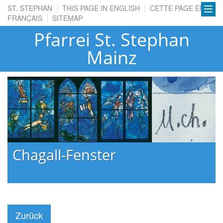
ST. STEPHAN
THIS PAGE IN ENGLISH
CETTE PAGE EN
FRANÇAIS
SITEMAP
Pfarrei St. Stephan
Mainz
Chagall-Fenster
Zurück