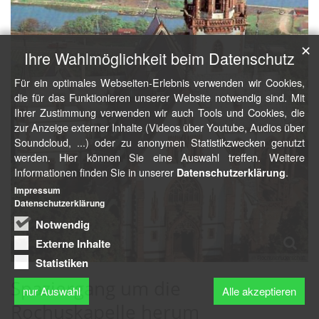
✕
Ihre Wahlmöglichkeit beim Datenschutz
Für ein optimales Webseiten-Erlebnis verwenden wir Cookies,
die für das Funktionieren unserer Website notwendig sind. Mit
Ihrer Zustimmung verwenden wir auch Tools und Cookies, die
zur Anzeige externer Inhalte (Videos über Youtube, Audios über
Soundcloud, ...) oder zu anonymen Statistikzwecken genutzt
werden. Hier können Sie eine Auswahl treffen. Weitere
Informationen finden Sie in unserer
.
Datenschutzerklärung
Impressum
Datenschutzerklärung
Notwendig
Externe Inhalte
© Rochusbruderschaft
Statistiken
Spaziergang um die
nur Auswahl
Alle akzeptieren
Rochuskapelle herum