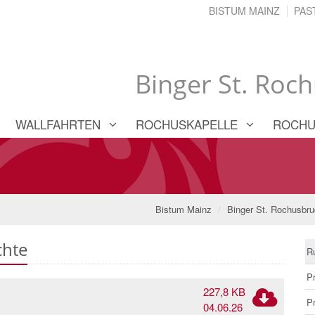
BISTUM MAINZ
PAS
Binger St. Roc
WALLFAHRTEN
ROCHUSKAPELLE
ROCHU
Bistum Mainz
Binger St. Rochusbru
chte
R
P
227,8 KB
P
04.06.26