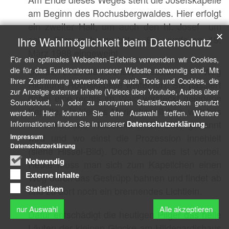
am Beginn des Rochusbergwaldes. Hier erfolgt
ein zweiter Halt, um auch den hl. Josef um
✕
seine Fürsprache zu bitten. Sie wurde am 19.
Ihre Wahlmöglichkeit beim Datenschutz
März 1988 eingeweiht.
Für ein optimales Webseiten-Erlebnis verwenden wir Cookies,
die für das Funktionieren unserer Website notwendig sind. Mit
Danach setzt die Rochusprozession ihren Weg
Ihrer Zustimmung verwenden wir auch Tools und Cookies, die
Richtung Rochskapelle weiter fort. Sie passiert
zur Anzeige externer Inhalte (Videos über Youtube, Audios über
dabei eine rechts im Wald versteckt gelegene
Soundcloud, ...) oder zu anonymen Statistikzwecken genutzt
Kapelle, ein kleines Marienkapellchen, welches
werden. Hier können Sie eine Auswahl treffen. Weitere
im Volksmund Hisselbild (Hißle-Bild) genannt
Informationen finden Sie in unserer
.
Datenschutzerklärung
wird und wo einst die Prozession innehielt
Impressum
Datenschutzerklärung
(siehe Hissel-Bild). Doch auch das ist vorbei.
Notwendig
Heute muss man sich zum Kapellchen einen
Externe Inhalte
Weg durch das Gestrüpp bahnen und findet ab
Statistiken
und zu dort noch ein brennendes Lichtlein.
nur Auswahl
Alle akzeptieren
Dafür entschädigt die heutigen Pilger das helle
Läuten der kleinen Glocke am Hildegardishaus