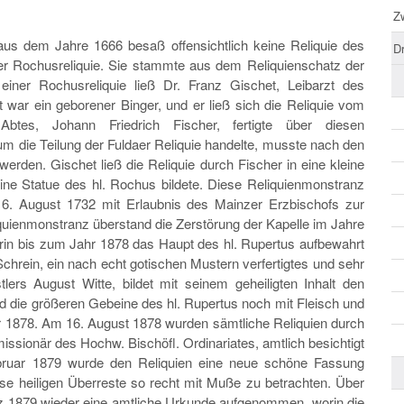
Z
us dem Jahre 1666 besaß of­fensichtlich keine Reliquie des
D
er Rochusreliquie. Sie stammte aus dem Reliquienschatz der
einer Rochusreliquie ließ Dr. Franz Gischet, Leib­arzt des
 war ein geborener Binger, und er ließ sich die Reliquie vom
btes, Johann Friedrich Fischer, fertigte über diesen
 die Teilung der Fuldaer Reliquie handelte, musste nach den
werden. Gischet ließ die Reliquie durch Fischer in eine kleine
eine Statue des hl. Rochus bildete. Diese Reliquienmonstranz
6. August 1732 mit Erlaubnis des Mainzer Erzbischofs zur
iquienmonstranz überstand die Zerstörung der Kapelle im Jahre
orin bis zum Jahr 1878 das Haupt des hl. Rupertus aufbewahrt
chrein, ein nach echt gotischen Mustern verfertigtes und sehr
ers August Witte, bildet mit seinem geheiligten Inhalt den
d die größeren Gebeine des hl. Rupertus noch mit Fleisch und
 1878. Am 16. August 1878 wurden sämtliche Reliquien durch
ssionär des Hochw. Bischöfl. Ordinariates, amtlich besichtigt
ebruar 1879 wurde den Reliquien eine neue schöne Fassung
se heiligen Überreste so recht mit Muße zu betrachten. Über
z 1879 wieder eine amtliche Urkunde aufgenommen, worin die