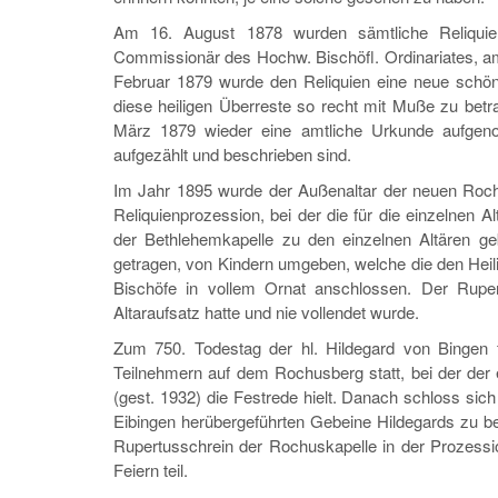
Am 16. August 1878 wurden sämtliche Reliquie
Commissionär des Hochw. Bischöfl. Ordinariates, amt
Februar 1879 wurde den Reliquien eine neue schö
diese heiligen Überreste so recht mit Muße zu bet
März 1879 wieder eine amtliche Urkunde aufgeno
aufgezählt und beschrieben sind.
Im Jahr 1895 wurde der Außenaltar der neuen Rochu
Reliquienprozession, bei der die für die einzelnen A
der Bethlehemkapelle zu den einzelnen Altären ge
getragen, von Kindern umgeben, welche die den Heil
Bischöfe in vollem Ornat anschlossen. Der Ruper
Altaraufsatz hatte und nie vollendet wurde.
Zum 750. Todestag der hl. Hildegard von Bingen
Teilnehmern auf dem Rochusberg statt, bei der der 
(gest. 1932) die Festrede hielt. Danach schloss sic
Eibingen herübergeführten Gebeine Hildegards zu 
Rupertusschrein der Rochuskapelle in der Prozes
Feiern teil.