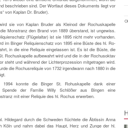
nd beschrieben sind. Der Wortlaut dieses Dokuments liegt vor
us“ von Kaplan Dr. Bruder).
Ob
ird sie von Kaplan Bruder als Kleinod der Rochuskapelle
die Monstranz den Brand von 1889 überstand, ist ungewiss.
iquienschatz (Flügelaltar) ist sie 1895 nicht mehr vorhan­den.
rd im Binger Reliquienschatz von 1895 eine Büste des hl. Ro­
rt, in die eine Reliquie eingelassen ist. Es ist die Büste, die
 St. Rochuskapelle aufbewahrt wird und die in der Rochusoktav
r steht und während der Lichterprozession mitgetragen wird.
ur­de die Rochusreliquie von 1732 irgendwann nach 1880 in die
gt.
 1994 konnte die Binger St. Rohuskapelle dank einer
n Spende der Familie Willy Schlößer aus Bingen eine
stranz mit einer Reliquie des hl. Rochus erwerben.
H
l. Hildegard durch die Schweden flüchtete die Äbtissin Anna
h Köln und nahm dabei das Haupt, Herz und Zunge der hl.