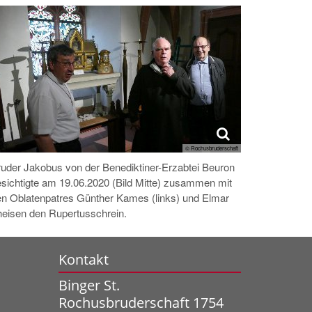
© Rochusbruderschaft
uder Jakobus von der Benediktiner-Erzabtei Beuron
sichtigte am 19.06.2020 (Bild Mitte) zusammen mit
en Oblatenpatres Günther Kames (links) und Elmar
eisen den Rupertusschrein.
Kontakt
Binger St.
Rochusbruderschaft 1754