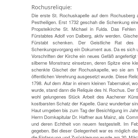
Rochusreliquie:
Die erste St. Rochuskapelle auf dem Rochusberg a
Pestheiligen. Erst 1732 geschah die Schenkung ein
Propsteikirche St. Michael in Fulda. Das Fehlen 
Fürstabtes Adolf von Dalberg, aktiv werden. Gischet
Fürstabt schenken. Der Geistliche Rat des A
Schenkungsvorgang ein Dokument aus. Da es sich um
Vorschriften der Kirche ein neues Gefäß angefertigt 
silberne Monstranz einsetzen, deren Spitze eine kl
schenkte Gischet der Rochuskapelle, wo sie am 1
öffentlichen Verehrung ausgesetzt wurde. Diese Re­l
1798. Auf dem Altar in einem kleinen Tabernakel, w
wurde, stand dann die Reliquie des hl. Rochus. Der S
wohl gelungenes Stück Arbeit des Aachener Künstl
kostbarsten Schatz der Kapelle. Ganz wunderbar sin
Haut umgeben bis zum Tag der Besichtigung im Jahr
Herrn Domkapitular Dr. Haffner aus Mainz, als Commi
und deren Echtheit von neuem festgestellt. Im F
gegeben. Bei dieser Gelegenheit war es möglich die
die Einfassung und Zurücklegung wurde am 30. Mär