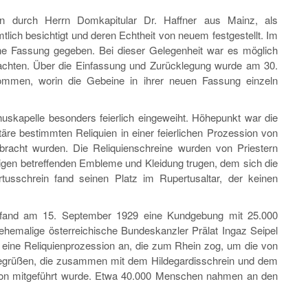
n durch Herrn Domkapitular Dr. Haffner aus Mainz, als
lich besichtigt und deren Echtheit von neuem festgestellt. Im
ne Fassung gegeben. Bei dieser Gelegenheit war es möglich
rachten. Über die Einfassung und Zurücklegung wurde am 30.
mmen, worin die Gebeine in ihrer neuen Fassung einzeln
skapelle besonders feierlich eingeweiht. Höhepunkt war die
ltäre bestimmten Reliquien in einer feierlichen Prozession von
bracht wurden. Die Reliquienschreine wurden von Priestern
igen betreffenden Embleme und Kleidung trugen, dem sich die
tusschrein fand seinen Platz im Rupertusaltar, der keinen
 fand am 15. September 1929 eine Kundgebung mit 25.000
ehemalige österreichische Bundeskanzler Prälat Ingaz Seipel
h eine Reliquienprozession an, die zum Rhein zog, um die von
begrüßen, die zusammen mit dem Hildegardisschrein und dem
sion mitgeführt wurde. Etwa 40.000 Menschen nahmen an den