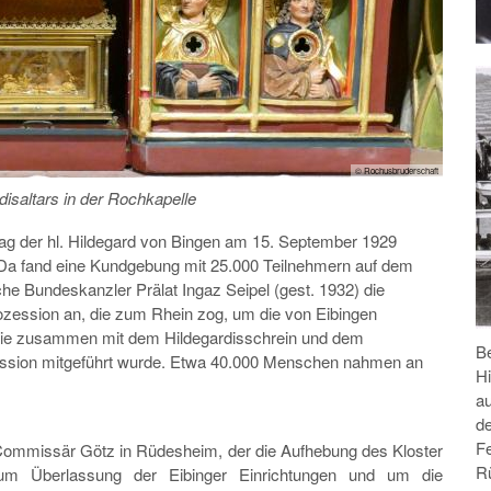
© Rochusbruderschaft
disaltars in der Rochkapelle
tag der hl. Hildegard von Bingen am 15. September 1929
t. Da fand eine Kundgebung mit 25.000 Teilnehmern auf dem
che Bundeskanzler Prälat Ingaz Seipel (gest. 1932) die
rozession an, die zum Rhein zog, um die von Eibingen
 die zusammen mit dem Hildegardisschrein und dem
B
ession mitgeführt wurde. Etwa 40.000 Menschen nahmen an
H
a
d
F
Commissär Götz in Rüdesheim, der die Aufhebung des Kloster
R
 um Überlassung der Eibinger Einrichtungen und um die