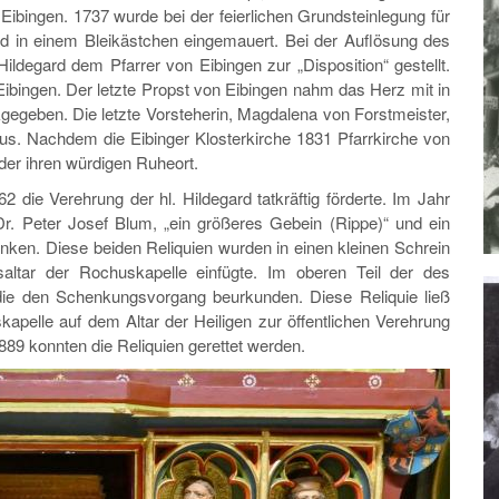
ibingen. 1737 wurde bei der feierlichen Grundsteinlegung für
rd in einem Bleikästchen eingemauert. Bei der Auflösung des
ildegard dem Pfarrer von Eibingen zur „Disposition“ gestellt.
Eibingen. Der letzte Propst von Eibingen nahm das Herz mit in
egeben. Die letzte Vorsteherin, Magdalena von Forstmeister,
aus. Nachdem die Eibinger Klosterkirche 1831 Pfarrkirche von
der ihren würdigen Ruheort.
 die Verehrung der hl. Hildegard tatkräftig förderte. Im Jahr
r. Peter Josef Blum, „ein größeres Gebein (Rippe)“ und ein
nken. Diese beiden Reliquien wurden in einen kleinen Schrein
saltar der Rochuskapelle einfügte. Im oberen Teil der des
die den Schenkungsvorgang beurkunden. Diese Reliquie ließ
apelle auf dem Altar der Heiligen zur öffentlichen Verehrung
89 konnten die Reliquien gerettet werden.