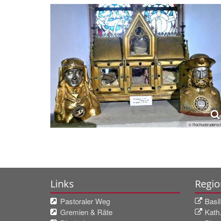
© Rochusbrudersch
Links
Regio
Pastoraler Weg
Basi
Gremien & Räte
Kath.