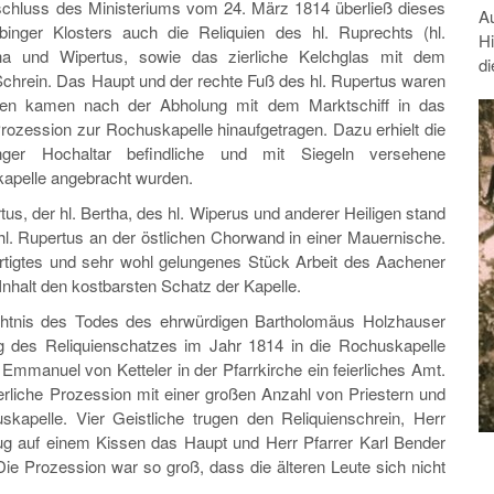
eschluss des Ministeriums vom 24. März 1814 überließ dieses
A
binger Klosters auch die Reliquien des hl. Ruprechts (hl.
Hi
tha und Wipertus, sowie das zierliche Kelchglas mit dem
di
Schrein. Das Haupt und der rechte Fuß des hl. Rupertus waren
uien kamen nach der Abholung mit dem Marktschiff in das
ozession zur Rochuskapelle hinaufgetragen. Dazu erhielt die
ger Hochaltar befindliche und mit Siegeln versehene
kapelle angebracht wurden.
us, der hl. Bertha, des hl. Wiperus und anderer Heiligen stand
. Rupertus an der östlichen Chorwand in einer Mauernische.
ertigtes und sehr wohl gelungenes Stück Arbeit des Aachener
 Inhalt den kostbarsten Schatz der Kapelle.
htnis des Todes des ehrwürdigen Bartholomäus Holzhauser
ng des Reliquienschatzes im Jahr 1814 in die Rochuskapelle
Emmanuel von Ketteler in der Pfarrkirche ein feierliches Amt.
rliche Prozession mit einer großen Anzahl von Priestern und
apelle. Vier Geistliche trugen den Reliquienschrein, Herr
g auf einem Kissen das Haupt und Herr Pfarrer Karl Bender
e Prozession war so groß, dass die älteren Leute sich nicht