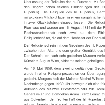
Überlassung der Reliquien des hl. Ruprecht. Mit B
den Bingern neben etlichen Einrichtungen des Ei
Rupertus). Die Reliquien des hl. Rupertus, Ber
mirakulösen Milchblut lagen in einem sargähnlichen 
in zwei Glaskästchen eingeschlossen. Die Reliq
Pfarrhaus und wurden am 16. August 1814 mit der Pr
Rochusbruderschaft noch zwei auf dem Eibin
Reliquienbehälter, die auf dem Hochaltar der Rochus
Der Reliquienschrein mit den Gebeinen des hl. Rupert
zwischen dem Altar und dem großen Gemälde des hl
Der Schrein, ein nach echt gotischen Mustern verf
Künstlers August Witte, bildet mit seinem geheiligten
Am 16. Mai 1858, dem zweihundertjährigen Gedäc
wurde in einer Reliquienprozession der Übertragu
gedacht. Morgens hielt der Mainzer Bischof Wilhelm 
Nachmittags gegen 14:30 Uhr bewegte sich eine feie
Alumnen des Mainzer Priesterseminars zur Rochusk
Generalvikar und Domdekan Adam Franz Lennig tru
aus Ockenheim den rechten Fuß des hl. Rupertus. Di
erinnern konnten, je eine solche gesehen zu haben.