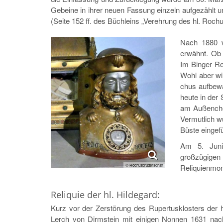
Gebeine in ihrer neuen Fassung einzeln aufgezählt u
(Seite 152 ff. des Büchleins „Verehrung des hl. Roch
Nach 1880 w
erwähnt. Ob 
Im Binger Rel
Wohl aber wi
chus aufbewah
heute in der
am Außen­cho
Vermutlich w
Büste eingefü
Am 5. Juni
großzügige
Reliquienmon
© Rochusbruderschaft
Reliquie der hl. Hildegard:
Kurz vor der Zerstörung des Rupertusklosters der h
Lerch von Dirmstein mit einigen Nonnen 1631 nac