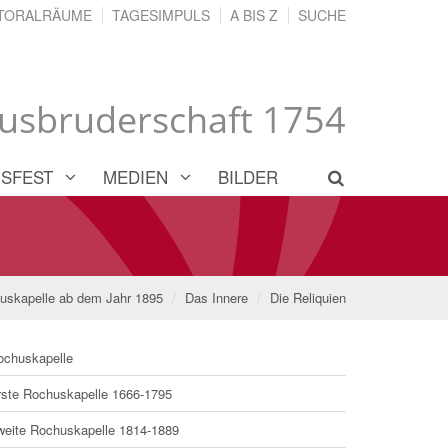
TORALRÄUME
TAGESIMPULS
A BIS Z
SUCHE
husbruderschaft 1754
SFEST
MEDIEN
BILDER
huskapelle ab dem Jahr 1895
Das Innere
Die Reliquien
ochuskapelle
rste Rochuskapelle 1666-1795
weite Rochuskapelle 1814-1889