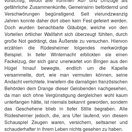
vorsichtig, verbot alle frommen Auf- und Umzüge als
gefährliche Zusammenkünfte, Gemeinsinn befördernd und
Verschwörungen begünstigend. Seit vierundzwanzig
Jahren konnte daher dort oben kein Fest gefeiert werden.
Doch wurden benachbarte Gläubige, welche von den
Vorteilen örtlicher Wallfahrt sich überzeugt fühlten, durch
große Not gedrängt, das Äußerste zu versuchen. Hiervon
erzählen die Rüdesheimer folgendes merkwürdige
Beispiel. In tiefer Winternacht erblickten sie einen
Fackelzug, der sich ganz unerwartet von Bingen aus den
Hügel hinauf bewegte, endlich um die Kapelle
versammelte, dort, wie man vermuten können, seine
Andacht verrichtete. Inwiefern die damaligen französischen
Behörden dem Drange dieser Gelobenden nachgesehen,
da man sich ohne Vergünstigung dergleichen wohl kaum
unterfangen hätte, ist niemals bekannt geworden, sondern
das Geschehene blieb in tiefer Stille begraben. Alle
Rüdesheimer jedoch, die, ans Ufer laufend, von diesem
Schauspiel Zeugen waren, versichern, seltsamer und
schauderhafter in ihrem Leben nichts gesehen zu haben.