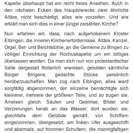
Kapelle überhaupt hat ein recht freies Ansehen. Auch in
den nächsten Ecken des Hauptvierecks zwei ähnliche
Altäre, nicht beschädigt, alles wie vorzeiten. Und wie
erklärt man sich dies in einer jüngst zerstörten Kirche?
Nun erfahren wir, dass, nach aufgehobenem Kloster
Eibingen, die inneren Kirchenerfordernisse, Altäre, Kanzel,
Orgel, Bet- und Beichtstühle, an die Gemeine zu Bingen zu
völliger Einrichtung der Rochuskapelle um ein billiges
überlassen worden. Da man sich nun von protestantischer
Seite dergestalt förderlich erwiesen, gelobten sämtliche
Bürger Bingens, gedachte Stücke persönlich
herüberzuschaffen. Man zog nach Eibingen, alles ward
sorgfältig abgenommen, der einzelne bemächtigte sich
kleinerer, mehrere der größeren Teile, und so trugen sie,
Ameisen gleich, Säulen und Gesimse, Bilder und
Verzierungen herab an das Wasser; dort wurden sie,
gleichfalls dem Gelübde gemäß, von Schiffern
eingenommen, übergesetzt, am linken Ufer ausgeschifft
und abermals, auf frommen Schultern, die mannigfaltigen