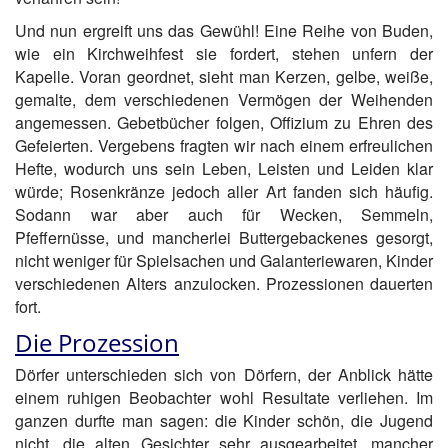
Und nun ergreift uns das Gewühl! Eine Reihe von Buden,
wie ein Kirchweihfest sie fordert, stehen unfern der
Kapelle. Voran geordnet, sieht man Kerzen, gelbe, weiße,
gemalte, dem verschiedenen Vermögen der Weihenden
angemessen. Gebetbücher folgen, Offizium zu Ehren des
Gefeierten. Vergebens fragten wir nach einem erfreulichen
Hefte, wodurch uns sein Leben, Leisten und Leiden klar
würde; Rosenkränze jedoch aller Art fanden sich häufig.
Sodann war aber auch für Wecken, Semmeln,
Pfeffernüsse, und mancherlei Buttergebackenes gesorgt,
nicht weniger für Spielsachen und Galanteriewaren, Kinder
verschiedenen Alters anzulocken. Prozessionen dauerten
fort.
Die Prozession
Dörfer unterschieden sich von Dörfern, der Anblick hätte
einem ruhigen Beobachter wohl Resultate verliehen. Im
ganzen durfte man sagen: die Kinder schön, die Jugend
nicht, die alten Gesichter sehr ausgearbeitet, mancher