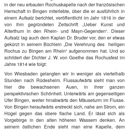
in der neu erbauten Rochuskapelle nach der französischen
Herrschaft in Bingen miterlebte, über die er ausführlich in
einem Aufsatz berichtet, veröffentlicht im Jahr 1816 in der
von ihm gegründeten Zeitschrift „Ueber Kunst und
Alterthum in den Rhein- und Mayn-Gegenden“. Dieser
Aufsatz lag auch dem Kaplan Dr. Bruder vor, den er etwas
gekürzt in seinem Büchlein „Die Verehrung des heiligen
Rochus zu Bingen am Rhein“ aufgenommen hat. Und so
schildert der Dichter J. W. von Goethe das Rochusfest im
Jahre 1814 wie folgt:
Von Wiesbaden gelangten wir in weniger als viertelhalb
Stunden nach Rüdesheim. Flussaufwärts sieht man von
hier die bewachsenen Auen, in ihrer ganzen
perspektivischen Schönheit. Unterwärts am gegenseitigen
Ufer Bingen, weiter hinabwärts den Mäuseturm im Flusse.
Von Bingen heraufwärts erstreckt sich, nahe am Strom, ein
Hügel gegen das obere flache Land. Er lässt sich als
Vorgebirge in den alten höheren Wassern denken. An
seinem östlichen Ende sieht man eine Kapelle, dem