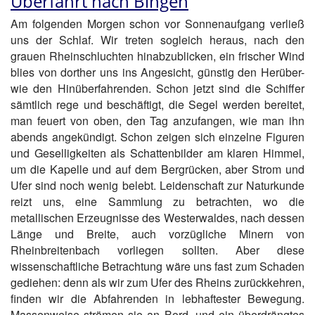
Überfahrt nach Bingen
Am folgenden Morgen schon vor Sonnenaufgang verließ
uns der Schlaf. Wir treten sogleich heraus, nach den
grauen Rheinschluchten hinabzublicken, ein frischer Wind
blies von dorther uns ins Angesicht, günstig den Herüber-
wie den Hinüberfahrenden. Schon jetzt sind die Schiffer
sämtlich rege und beschäftigt, die Segel werden bereitet,
man feuert von oben, den Tag anzufangen, wie man ihn
abends angekündigt. Schon zeigen sich einzelne Figuren
und Geselligkeiten als Schattenbilder am klaren Himmel,
um die Kapelle und auf dem Bergrücken, aber Strom und
Ufer sind noch wenig belebt. Leidenschaft zur Naturkunde
reizt uns, eine Sammlung zu betrachten, wo die
metallischen Erzeugnisse des Westerwaldes, nach dessen
Länge und Breite, auch vorzügliche Minern von
Rheinbreitenbach vorliegen sollten. Aber diese
wissenschaftliche Betrachtung wäre uns fast zum Schaden
gediehen: denn als wir zum Ufer des Rheins zurückkehren,
finden wir die Abfahrenden in lebhaftester Bewegung.
Massenweise strömen sie an Bord, und ein überdrängtes