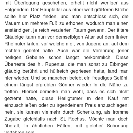
mit Überlegung geschehen, erhellt nicht weniger aus
Folgendem. Der Hauptaltar aus einer weit größeren Kirche
sollte hier Platz finden, und man entschloss sich, die
Mauern um mehrere Fuß zu erhöhen, wodurch man einen
anständigen, ja reich verzierten Raum gewann. Der ältere
Gläubige kann nun vor demselbigen Altar auf dem linken
Rheinufer knien, vor welchem er, von Jugend an, auf dem
rechten gebetet hatte. Auch war die Verehrung jener
heiligen Gebeine schon längst herkömmlich. Diese
Überreste des hl. Rupertus, die man sonst zu Eibingen
gläubig berührt und hülfreich gepriesen hatte, fand man
hier wieder. Und so manchen belebt ein freudiges Gefühl,
einem längst erprobten Gönner wieder in die Nähe zu
treffen. Hierbei bemerke man wohl, dass es sich nicht
geziemt hätte, diese Heiligtümer in den Kauf mit
einzuschließen oder zu irgendeinem Preis anzuschlagen;
nein, sie kamen vielmehr durch Schenkung, als fromme
Zugabe gleichfalls nach St. Rochus. Möchte man doch
überall, in ähnlichen Fällen, mit gleicher Schonung
verfahren sein!