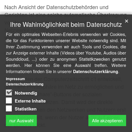
Nach Ansicht der Datenschutzbehörden und
Gerichten ist eine solche automatische Übertragung
✕
von Nutzerdaten an die Betreiber der sozialen
Ihre Wahlmöglichkeit beim Datenschutz
Netzwerke rechtswidrig und kann abgemahnt
Für ein optimales Webseiten-Erlebnis verwenden wir Cookies,
werden. Deshalb findet eine solche
die für das Funktionieren unserer Website notwendig sind. Mit
Datenübertragung ohne Zustimmung der Nutzer auf
Ihrer Zustimmung verwenden wir auch Tools und Cookies, die
unseren Seiten nicht statt.
zur Anzeige externer Inhalte (Videos über Youtube, Audios über
Soundcloud, ...) oder zu anonymen Statistikzwecken genutzt
Auf der Website verwenden wir datenschutzsichere
werden. Hier können Sie eine Auswahl treffen. Weitere
„Shariff“-Schaltflächen. „Shariff“ wurde von
Informationen finden Sie in unserer
.
Datenschutzerklärung
Spezialisten der Computerzeitschrift c’t entwickelt,
Impressum
Datenschutzerklärung
um mehr Privatsphäre im Netz zu ermöglichen und
Notwendig
die üblichen “Share”-Buttons der sozialen
Externe Inhalte
Netzwerke zu ersetzen. Damit wird der direkte
Kontakt zwischen den Netzwerken und Nutzern erst
Statistiken
dann hergestellt, wenn der Nutzer aktiv auf einen
nur Auswahl
Alle akzeptieren
der Buttons klickt.