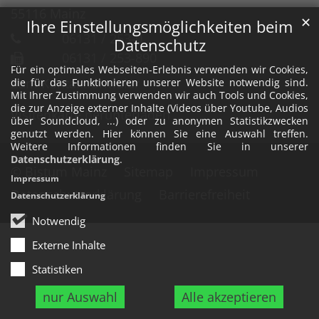
55116
Mainz
✕
Ihre Einstellungsmöglichkeiten beim
06131 / 253-0
Datenschutz
06131 / 253-890
Für ein optimales Webseiten-Erlebnis verwenden wir Cookies,
Zum Kontaktformular
die für das Funktionieren unserer Website notwendig sind.
Mit Ihrer Zustimmung verwenden wir auch Tools und Cookies,
die zur Anzeige externer Inhalte (Videos über Youtube, Audios
Visitenkarte herunterladen
über Soundcloud, ...) oder zu anonymen Statistikzwecken
genutzt werden. Hier können Sie eine Auswahl treffen.
Weitere Informationen finden Sie in unserer
Datenschutzerklärung
.
© Bistum Mainz
Sitemap
Impressum
Impressum
Datenschutzerklärung
Barrierefreiheit
Datenschutzerklärung
Notwendig
Externe Inhalte
Statistiken
nur Auswahl
Alle akzeptieren