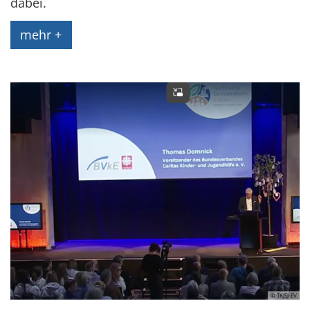
dabei.
mehr +
© TKJSJ-EV