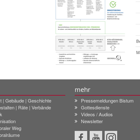
Be
Ma
mehr
t | Gebäude | Geschichte
Pressemeldungen Bistum
stalten | Räte | Verbände
Gottesdienste
k
Videos / Audios
nisation
Newsletter
oraler Weg
oralräume