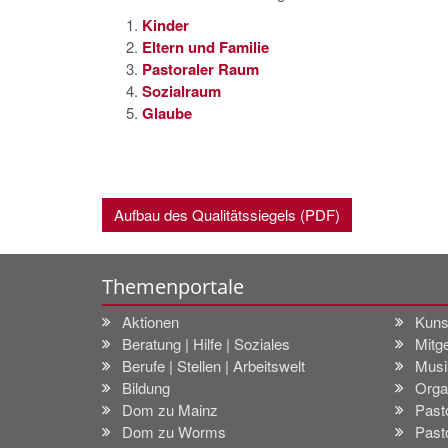
Kinder
Eltern und Familie
Pastoraler Raum
Sozialraum
Glaube
Aufbau des Qualitätssiegels (PDF)
Themenportale
Aktionen
Kuns
Beratung | Hilfe | Soziales
Mitge
Berufe | Stellen | Arbeitswelt
Musi
Bildung
Orga
Dom zu Mainz
Past
Dom zu Worms
Past