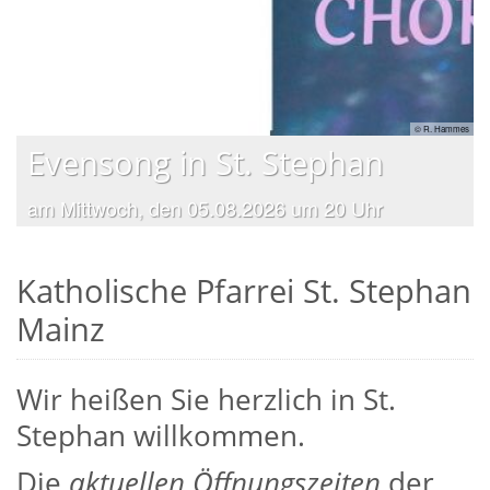
ski
© R. Hammes
Evensong in St. Stephan
am Mittwoch, den 05.08.2026 um 20 Uhr
Katholische Pfarrei St. Stephan
Mainz
Wir heißen Sie herzlich in St.
Stephan willkommen.
Die
aktuellen Öffnungszeiten
der