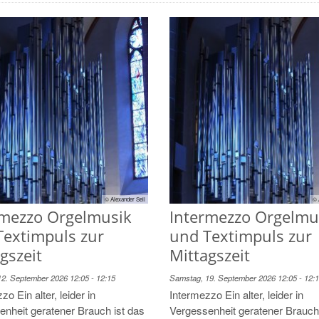
© Alexander Sell
© 
rmezzo Orgelmusik
Intermezzo Orgelmu
Textimpuls zur
und Textimpuls zur
gszeit
Mittagszeit
2. September 2026 12:05 - 12:15
Samstag, 19. September 2026 12:05 - 12:
zo Ein alter, leider in
Intermezzo Ein alter, leider in
enheit geratener Brauch ist das
Vergessenheit geratener Brauch 