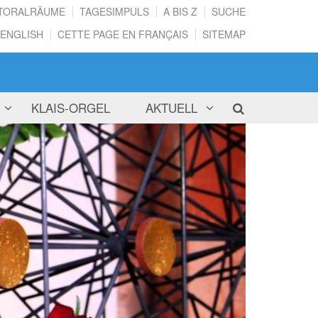
TORALRÄUME
TAGESIMPULS
A BIS Z
SUCHE
 ENGLISH
CETTE PAGE EN FRANÇAIS
SITEMAP
KLAIS-ORGEL
AKTUELL