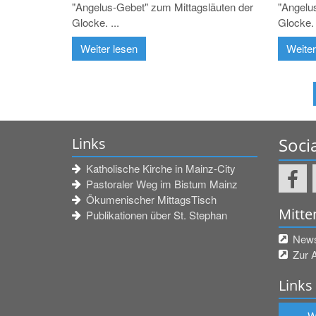
"Angelus-Gebet" zum Mittagsläuten der
"Angelu
Glocke. ...
Glocke. 
Weiter lesen
Weiter
Soci
Links
Katholische Kirche in Mainz-City
Pastoraler Weg im Bistum Mainz
Ökumenischer MittagsTisch
Mitte
Publikationen über St. Stephan
Newsl
Zur 
Links
W