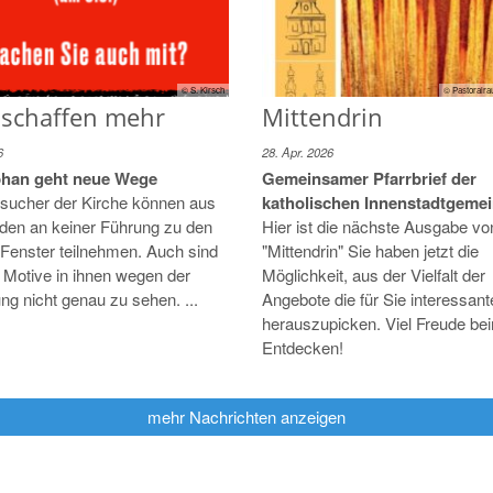
© S. Kirsch
© Pastoralra
 schaffen mehr
Mittendrin
6
28. Apr. 2026
phan geht neue Wege
Gemeinsamer Pfarrbrief der
esucher der Kirche können aus
katholischen Innenstadtgeme
nden an keiner Führung zu den
Hier ist die nächste Ausgabe vo
-Fenster teilnehmen. Auch sind
"Mittendrin" Sie haben jetzt die
Motive in ihnen wegen der
Möglichkeit, aus der Vielfalt der
ng nicht genau zu sehen. ...
Angebote die für Sie interessant
herauszupicken. Viel Freude be
Entdecken!
mehr Nachrichten anzeigen