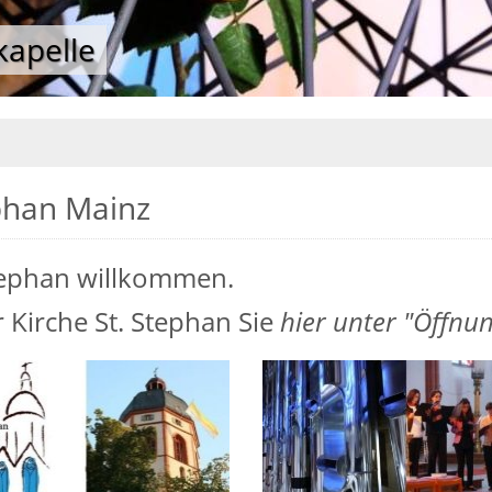
kapelle
kapelle
ephan Mainz
 Stephan willkommen.
 Kirche St. Stephan Sie
hier unter "Öffnun