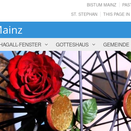
BISTUM MAINZ
PAS
ST. STEPHAN
THIS PAGE IN
Mainz
HAGALL-FENSTER
GOTTESHAUS
GEMEINDE