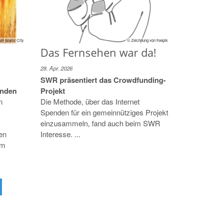
um Mainz City
© Zeichnung von freepik
Das Fernsehen war da!
28. Apr. 2026
SWR präsentiert das Crowdfunding-
inden
Projekt
n
Die Methode, über das Internet
Spenden für ein gemeinnütziges Projekt
einzusammeln, fand auch beim SWR
en
Interesse. ...
im