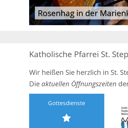
Rosenhag in der Marien
Rosenhag in der Marien
© R. Hammes
Katholische Pfarrei St. St
Wir heißen Sie herzlich in St.
Die
aktuellen Öffnungszeiten
der
Gottesdienste