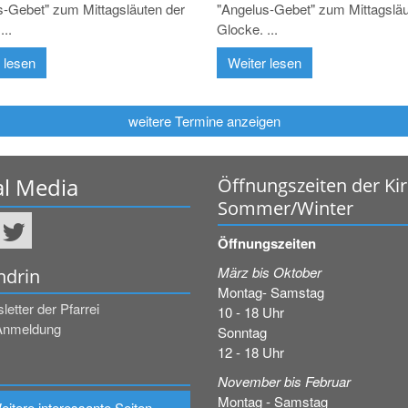
s-Gebet" zum Mittagsläuten der
"Angelus-Gebet" zum Mittagsläu
...
Glocke. ...
 lesen
Weiter lesen
weitere Termine anzeigen
al Media
Öffnungszeiten der Ki
Sommer/Winter
Öffnungszeiten
März bis Oktober
ndrin
Montag- Samstag
etter der Pfarrei
10 - 18 Uhr
Anmeldung
Sonntag
12 - 18 Uhr
November bis Februar
Montag - Samstag
eitere interessante Seiten