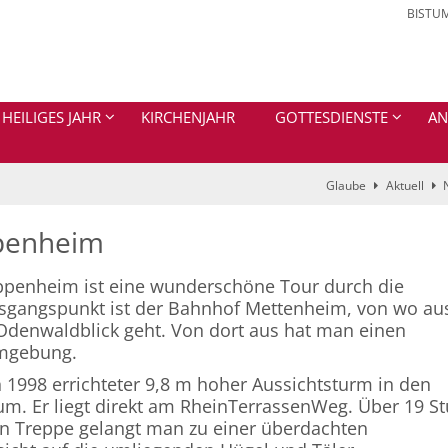
BISTU
HEILIGES JAHR
KIRCHENJAHR
GOTTESDIENSTE
AN
Glaube
Aktuell
penheim
penheim ist eine wunderschöne Tour durch die
sgangspunkt ist der Bahnhof Mettenheim, von wo au
 Odenwaldblick geht. Von dort aus hat man einen
Umgebung.
1998 errichteter 9,8 m hoher Aussichtsturm in den
m. Er liegt direkt am RheinTerrassenWeg. Über 19 St
en Treppe gelangt man zu einer überdachten