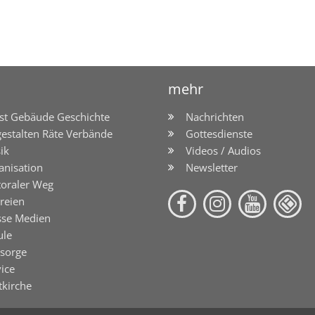
mehr
st Gebäude Geschichte
Nachrichten
gestalten Räte Verbände
Gottesdienste
ik
Videos / Audios
anisation
Newsletter
toraler Weg
reien
sse Medien
ule
lsorge
ice
tkirche