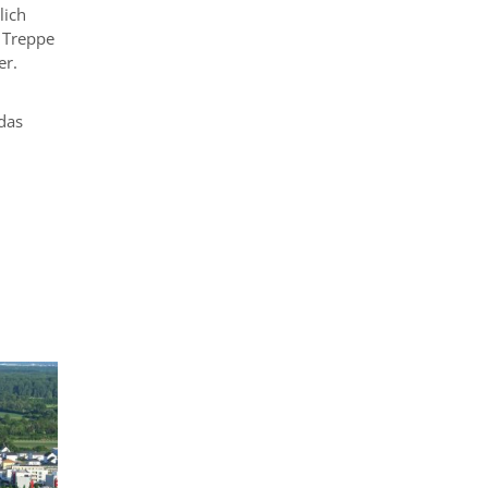
lich
 Treppe
er.
das