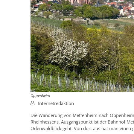
Oppenheim
Von:
Internetredaktion
Die Wanderung von Mettenheim nach Oppenheim i
Rheinhessens. Ausgangspunkt ist der Bahnhof Met
Odenwaldblick geht. Von dort aus hat man einen