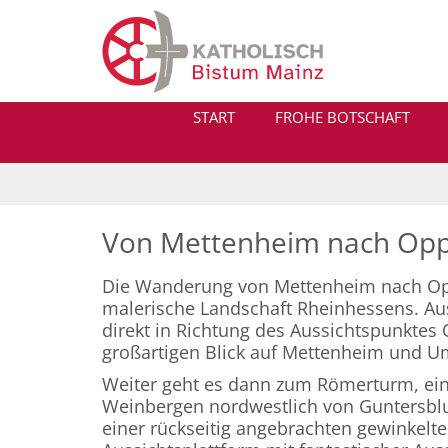
Zum Inhalt springen
START
FROHE BOTSCHAFT
Von Mettenheim nach Op
Die Wanderung von Mettenheim nach Op
malerische Landschaft Rheinhessens. Au
direkt in Richtung des Aussichtspunktes
großartigen Blick auf Mettenheim und 
Weiter geht es dann zum Römerturm, ein 
Weinbergen nordwestlich von Guntersblu
einer rückseitig angebrachten gewinkelt