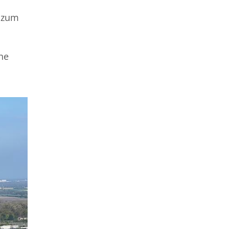
z zum
he