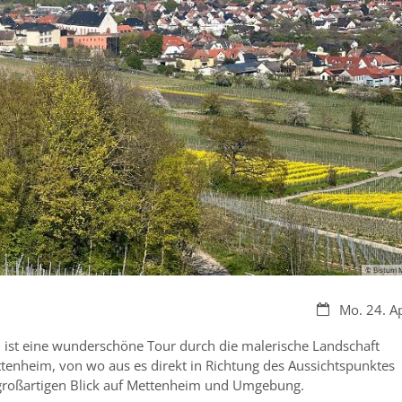
© Bistum M
Datum:
Mo. 24. A
st eine wunderschöne Tour durch die malerische Landschaft
tenheim, von wo aus es direkt in Richtung des Aussichtspunktes
 großartigen Blick auf Mettenheim und Umgebung.