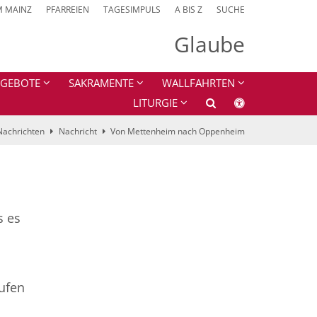
M MAINZ
PFARREIEN
TAGESIMPULS
A BIS Z
SUCHE
Glaube
GEBOTE
SAKRAMENTE
WALLFAHRTEN
LITURGIE
Nachrichten
Nachricht
Von Mettenheim nach Oppenheim
s es
ufen